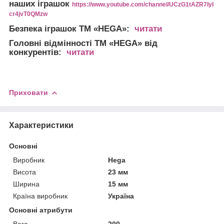
наших іграшок
https://www.youtube.com/channel/UCzG1tAZR7IyI
cr4jvT0QMzw
Безпека іграшок
ТМ «HEGA»:
читати
Головні відмінності
ТМ «HEGA» від
конкурентів:
читати
Приховати
Характеристики
Основні
Виробник
Hega
Висота
23 мм
Ширина
15 мм
Країна виробник
Україна
Основні атрибути
Вага
200