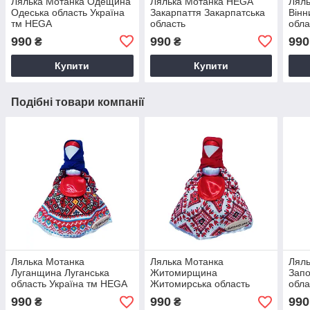
Лялька Мотанка Одещина
Лялька Мотанка HEGA
Лял
Одеська область Україна
Закарпаття Закарпатська
Вінн
тм HEGA
область
обла
990
990
990
₴
₴
Купити
Купити
Подібні товари компанії
Лялька Мотанка
Лялька Мотанка
Ляль
Луганщина Луганська
Житомирщина
Запо
область Україна тм HEGA
Житомирська область
обла
Україна тм HEGA
990
990
990
₴
₴