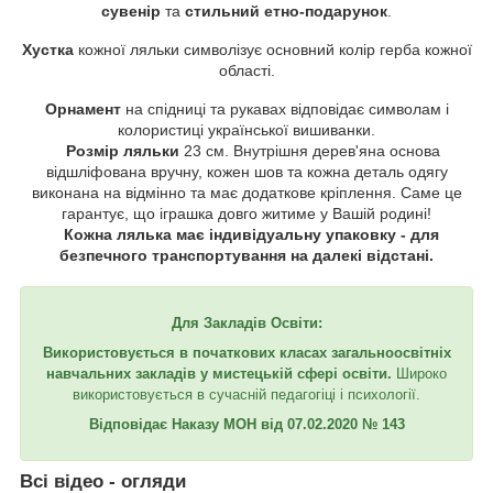
сувенір
та
стильний етно-подарунок
.
Хустка
кожної ляльки символізує основний колір герба кожної
області.
Орнамент
на спідниці та рукавах відповідає символам і
колористиці української вишиванки.
Розмір ляльки
23 см. Внутрішня дерев'яна основа
відшліфована вручну, кожен шов та кожна деталь одягу
виконана на відмінно та має додаткове кріплення. Саме це
гарантує, що іграшка довго житиме у Вашій родині!
Кожна лялька має індивідуальну упаковку - для
безпечного транспортування на далекі відстані.
Для Закладів Освіти:
Використовується в початкових класах загальноосвітніх
навчальних закладів у мистецькій сфері освіти.
Широко
використовується в сучасній педагогіці і психології.
Відповідає
Наказу МОН від 07.02.2020 № 143
Всі відео - огляди