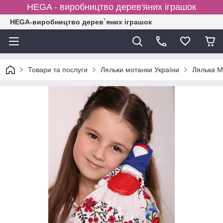
HEGA - виробництво дерев'яних іграшок
HEGA-виробництво дерев`яних іграшок
Товари та послуги
Ляльки мотанки України
Лялька М