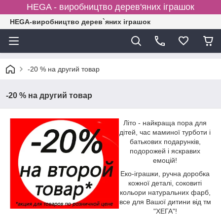
HEGA - виробництво дерев'яних іграшок
HEGA-виробництво дерев`яних іграшок
-20 % на другий товар
-20 % на другий товар
Літо - найкраща пора для
дітей, час маминої турботи і
батькових подарунків,
подорожей і яскравих
емоцій!
Еко-іграшки, ручна доробка
кожної деталі, соковиті
кольори натуральних фарб,
все для Вашої дитини від тм
"ХЕГА"!