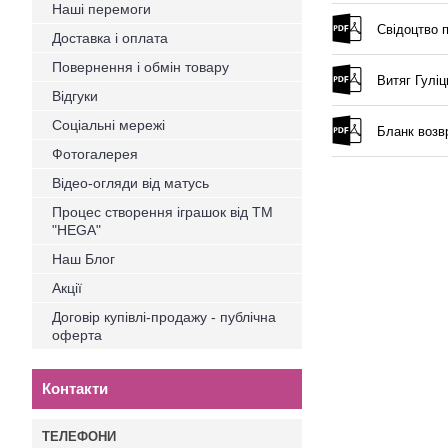
Наші перемоги
Свідоцтво 
Доставка і оплата
Повернення і обмін товару
Витяг Гуліц
Відгуки
Соціальні мережі
Бланк возв
Фотогалерея
Відео-огляди від матусь
Процес створення іграшок від ТМ
"HEGA"
Наш Блог
Акції
Договір купівлі-продажу - публічна
оферта
Контакти