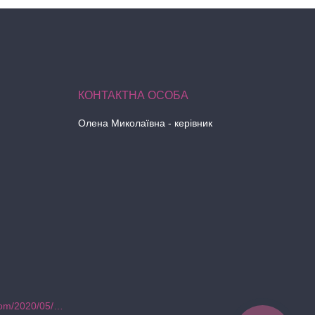
Олена Миколаївна - керівник
https://hegarozvitie.blogspot.com/2020/05/blog-post.html