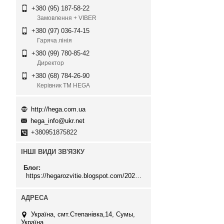
+380 (95) 187-58-22
Замовлення + VIBER
+380 (97) 036-74-15
Гаряча лінія
+380 (99) 780-85-42
Директор
+380 (68) 784-26-90
Керівник ТМ HEGA
http://hega.com.ua
hega_info@ukr.net
+380951875822
ІНШІ ВИДИ ЗВ'ЯЗКУ
Блог
https://hegarozvitie.blogspot.com/2020/05/blog-post.html
Україна, смт.Степанівка,14, Cумы,
Україна