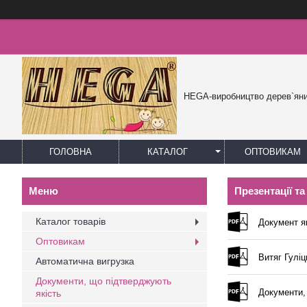
HEGA-виробництво дерев`яни
ГОЛОВНА
КАТАЛОГ
ОПТОВИКАМ
Презентації т
Каталог товарів
Документ як
Оптовикам
Витяг Гуліц
Автоматична вигрузка
Документи, що підтверджують
Документи, 
якість