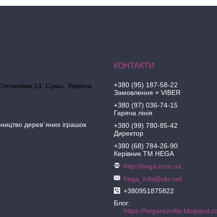
+380 (95) 187-58-22
Степанівка,14, Cумы, Україна
Замовлення + VIBER
+380 (97) 036-74-15
Гаряча лінія
ництво дерев`яних іграшок
+380 (99) 780-85-42
Директор
+380 (68) 784-26-90
Керівник ТМ HEGA
http://hega.com.ua
hega_info@ukr.net
+380951875822
Блог