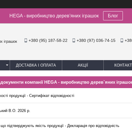
HEGA - виробництво дерев'яних іграшок
Блог
+380 (95) 187-58-22
+380 (97) 036-74-15
+38
х іграшок
ДОСТАВКА І ОПЛАТА
АКЦІЇ
КОНТАКТ
а документи компанії HEGA - виробництво дерев`яних іграшо
ості продукції - Сертифікат відповідності
ький В.О. 2026 р.
що підтверджують якість продукції - Декларація про відповідність