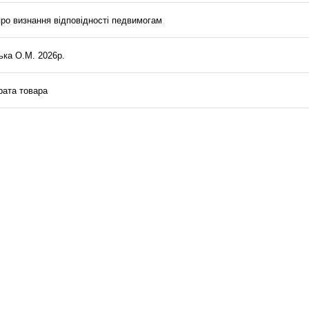
про визнання відповідності педвимогам
ька О.М. 2026р.
рата товара