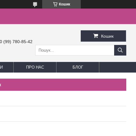
Кошик
Кошик
0 (99) 780-85-42
И
ПРО НАС
БЛОГ
к