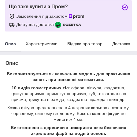
Що таке купити з Пром?
Замовлення під захистом
Доступна доставка
Опис
Характеристики
Відгуки про товар
Доставка
Опис
Використовується як навчальна модель для практичних
занять при вивченні математики.
10 видів геометричних тіл
: сфера, півкуля, квадратна,
трикутна призма, прямокутна призма, куб, гексагональна
призма, трикутна піраміда, квадратна піраміда і циліндр.
Кожна фігура представлена в 4 яскравих кольорах: жовтому,
червоному, синьому і зеленому. Висота кожної фігури не
менш ніж 4 см.
Виготовлено з деревини з використанням безпечних
акрилових фарб на водній основі.