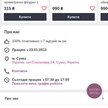
геометричні фігури» (
обла
основний)
315
990
990
₴
₴
Купити
Купити
Про нас
100% позитивних з 7 відгуків за рік
Працює з 23.01.2013
м. Cумы
Україна, смт.Степанівка,14, Cумы, Україна
Контакти
Сьогодні працює з 07:30 до 17:00
Показати весь графік роботи
КНОПКА
ЗВ'ЯЗКУ
Про нас