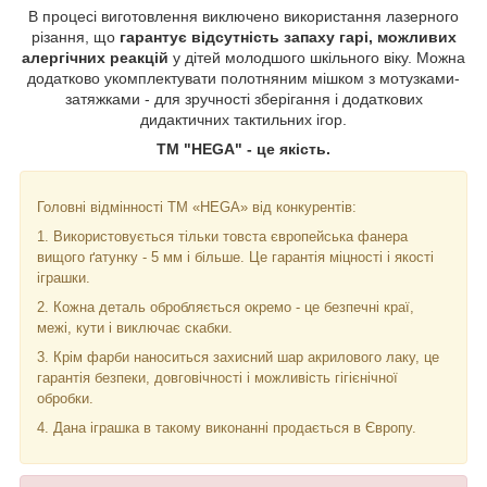
В процесі виготовлення виключено використання лазерного
різання, що
гарантує відсутність запаху гарі, можливих
алергічних реакцій
у дітей молодшого шкільного віку. Можна
додатково укомплектувати полотняним мішком з мотузками-
затяжками - для зручності зберігання і додаткових
дидактичних тактильних ігор.
ТМ "HEGA" - це якість.
Головні відмінності ТМ «HEGA» від конкурентів:
1. Використовується тільки товста європейська фанера
вищого ґатунку - 5 мм і більше. Це гарантія міцності і якості
іграшки.
2. Кожна деталь обробляється окремо - це безпечні краї,
межі, кути і виключає скабки.
3. Крім фарби наноситься захисний шар акрилового лаку, це
гарантія безпеки, довговічності і можливість гігієнічної
обробки.
4. Дана іграшка в такому виконанні продається в Європу.