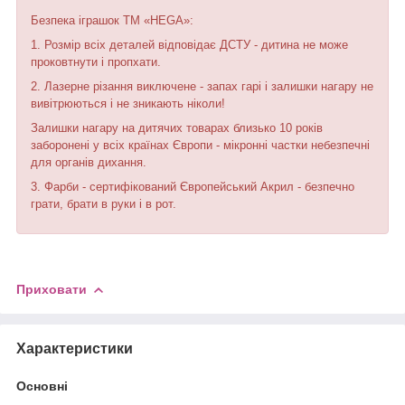
Безпека іграшок ТМ «HEGA»:
1. Розмір всіх деталей відповідає ДСТУ - дитина не може
проковтнути і пропхати.
2. Лазерне різання виключене - запах гарі і залишки нагару не
вивітрюються і не зникають ніколи!
Залишки нагару на дитячих товарах близько 10 років
заборонені у всіх країнах Європи - мікронні частки небезпечні
для органів дихання.
3. Фарби - сертифікований Європейський Акрил - безпечно
грати, брати в руки і в рот.
Приховати
Характеристики
Основні