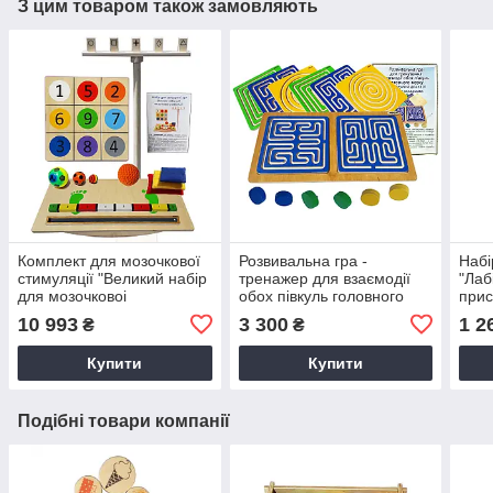
З цим товаром також замовляють
Комплект для мозочкової
Розвивальна гра -
Набi
стимуляцiї "Великий набiр
тренажер для взаємодiї
"Лаб
для мозочковоi
обох пiвкуль головного
при
стимуляцiї"
мозку "Мiжпiвкульна
10 993
3 300
1 2
₴
₴
дошка зi знiмними
вкладками"
Купити
Купити
Подібні товари компанії