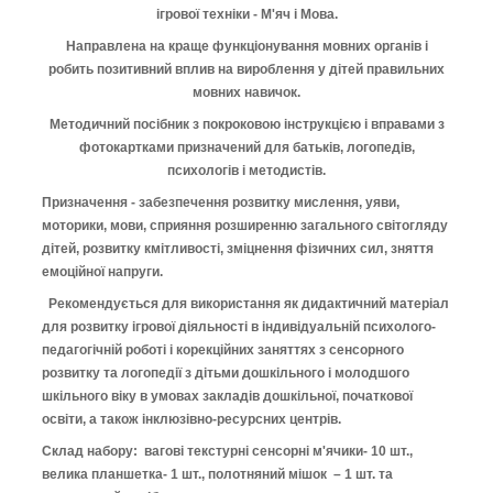
ігрової техніки - М'яч і Мова.
Направлена
​​на краще функціонування мовних органів і
робить позитивний вплив на вироблення у дітей правильних
мовних навичок
.
Методичний посібник з покроковою інструкцією і вправами з
фотокартками призначений для батьків, логопедів,
психологів і методистів.
Призначення - забезпечення розвитку мислення, уяви,
моторики, мови, сприяння розширенню загального світогляду
дітей, розвитку кмітливості, зміцнення фізичних сил, зняття
емоційної напруги.
Рекомендується для використання як дидактичний матеріал
для розвитку ігрової діяльності в індивідуальній психолого-
педагогічній роботі і корекційних заняттях з сенсорного
розвитку та логопедії з дітьми дошкільного і молодшого
шкільного віку в умовах закладів дошкільної, початкової
освіти, а також інклюзівно-ресурсних центрів.
Склад набору: вагові текстурні сенсорні м'ячики- 10 шт.,
велика планшетка- 1 шт., полотняний мішок – 1 шт. та