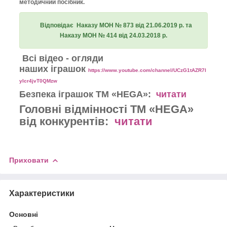
методичний посібник.
Відповідає Наказу МОН № 873 від 21.06.2019 р. та
Наказу МОН № 414 від 24.03.2018 р.
Всі відео - огляди
наших іграшок
https://www.youtube.com/channel/UCzG1tAZR7I
yIcr4jvT0QMzw
Безпека іграшок
ТМ «HEGA»:
читати
Головні відмінності
ТМ «HEGA»
від конкурентів:
читати
Приховати
Характеристики
Основні