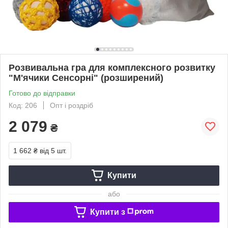
Розвивальна гра для комплексного розвитку
"М'ячики Ceнcopнi" (розширений)
Готово до відправки
Код: 206
Опт і роздріб
2 079
₴
1 662 ₴
від 5 шт.
Купити
або
Купити з