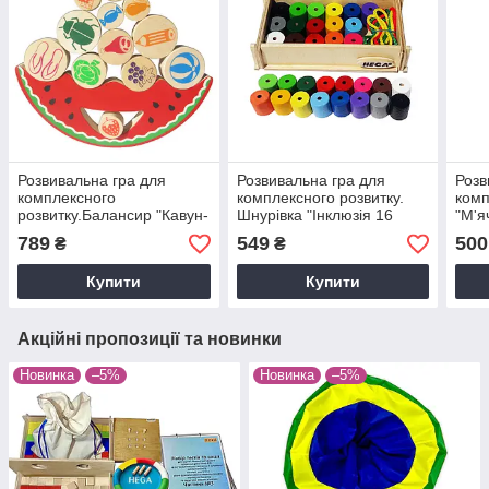
Розвивальна гра для
Розвивальна гра для
Розв
комплексного
комплексного розвитку.
комп
розвитку.Балансир "Кавун-
Шнурiвка "Iнклюзiя 16
"М'я
Ненажера"
кольорiв"
(осн
789
549
500
₴
₴
Купити
Купити
Акційні пропозиції та новинки
Новинка
–5%
Новинка
–5%