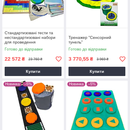
Стандартизованi тести та
нестандартизованi набори
Тренажер "Сенсорний
для проведення
тунель"
терапевтичного
Готово до відправки
Готово до відправки
оцiнювання.Сенсорний
фiзiотест"Основний"
22 572
3 770,55
₴
₴
23 760 ₴
3 969 ₴
Купити
Купити
Новинка
–5%
Новинка
–5%