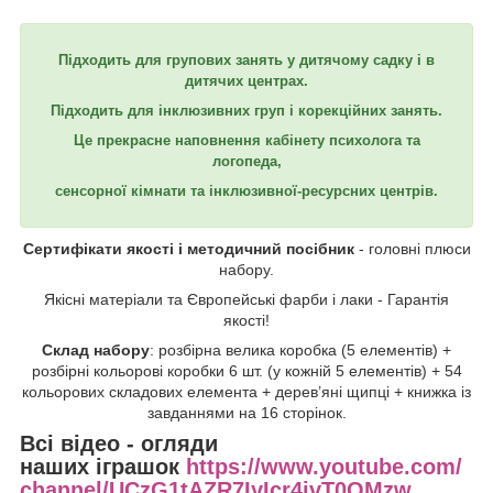
Підходить для групових занять у дитячому садку і в
дитячих центрах.
Підходить для інклюзивних груп і корекційних занять.
Це прекрасне наповнення кабінету психолога та
логопеда,
сенсорної кімнати та інклюзивної-ресурсних центрів.
Сертифікати якості і методичний посібник
- головні плюси
набору.
Якісні матеріали та Європейські фарби і лаки - Гарантія
якості!
Склад набору
: розбірна велика коробка (5 елементів) +
розбірні кольорові коробки 6 шт. (у кожній 5 елементів) + 54
кольорових складових елемента + дерев’яні щипці + книжка із
завданнями на 16 сторінок.
Всі відео - огляди
наших іграшок
https://www.youtube.com/
channel/UCzG1tAZR7IyIcr4jvT0QMzw