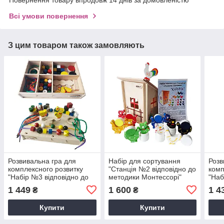
Повернення товару впродовж 14 днів за домовленістю
Всі умови повернення
З цим товаром також замовляють
Розвивальна гра для
Набiр для сортування
Розв
комплексного розвитку
"Станцiя №2 вiдповiдно до
комп
"Набiр №3 вiдповiдно до
методики Moнтeccopi"
"Наб
методики Moнтeccopi"
мето
1 449
1 600
1 4
₴
₴
Купити
Купити