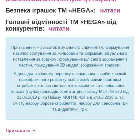
Безпека іграшок
ТМ «HEGA»:
читати
Головні відмінності
ТМ «HEGA» від
конкурентів:
читати
Призначення – розвиток візуального сприйняття, формування
навичок сортування за кольорами та формами, візуального
зіставлення за зразком, формування цілісного зображення з
частин, побудування 3D моделі зображеним зразком.
Відповідає типовому переліку спеціальних засобів корекції
психофізичного розвитку осіб з особливими освітніми
потребами, які навчаються в інклюзивних та спеціальних
класах (групах) закладів освіти згідно Наказу МОН № 873 від
21.06.2019 р. та Наказу МОН № 414 від 24.03.2018 р. та
змісту набору Зорове сприйняття, набору для сенсорної гри
та дидактичні ігри.
Приховати