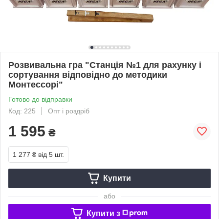
Розвивальна гра "Станцiя №1 для рахунку i
сортування вiдповiдно до методики
Moнтeccopi"
Готово до відправки
Код: 225
Опт і роздріб
1 595
₴
1 277 ₴
від 5 шт.
Купити
або
Купити з