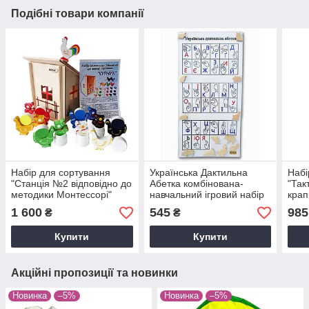
Подібні товари компанії
Набiр для сортування
Українська Дактильна
Набi
"Станцiя №2 вiдповiдно до
Абетка комбінована-
"Так
методики Moнтeccopi"
навчальний ігровий набір
крап
HEGA
мето
1 600
545
985
₴
₴
Купити
Купити
Акційні пропозиції та новинки
Новинка
–5%
Новинка
–5%