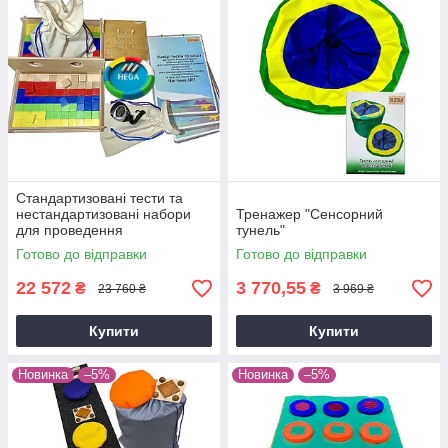
Стандартизованi тести та
нестандартизованi набори
Тренажер "Сенсорний
для проведення
тунель"
терапевтичного
Готово до відправки
Готово до відправки
оцiнювання.Сенсорний
фiзiотест"Основний"
22 572
3 770,55
₴
₴
23 760 ₴
3 969 ₴
Купити
Купити
Новинка
–5%
Новинка
–5%