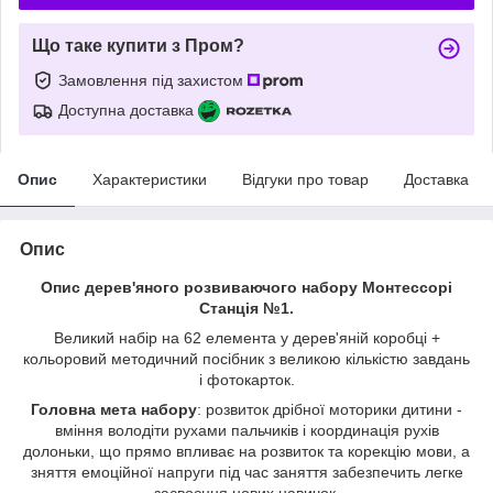
Що таке купити з Пром?
Замовлення під захистом
Доступна доставка
Опис
Характеристики
Відгуки про товар
Доставка
Опис
Опис дерев'яного розвиваючого набору Монтессорі
Станція №1.
Великий набір на 62 елемента у дерев'яній коробці +
кольоровий методичний посібник з великою кількістю завдань
і фотокарток.
Головна мета набору
: розвиток дрібної моторики дитини -
вміння володіти рухами пальчиків і координація рухів
долоньки, що прямо впливає на розвиток та корекцію мови, а
зняття емоційної напруги під час заняття забезпечить легке
засвоєння нових навичок.