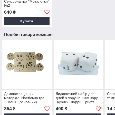
Сенсорна гра "Моталочки"
№2
640
₴
Купити
Подібні товари компанії
Демонстрацiйний
Дидактичний набiр для
Сенс
матерiал. Настiльна гра
дiтей з порушенням зору
тем
"Емоцiї" (основний)
"Кубики Цифри шрифт
Брайля"
354
400
14 
₴
₴