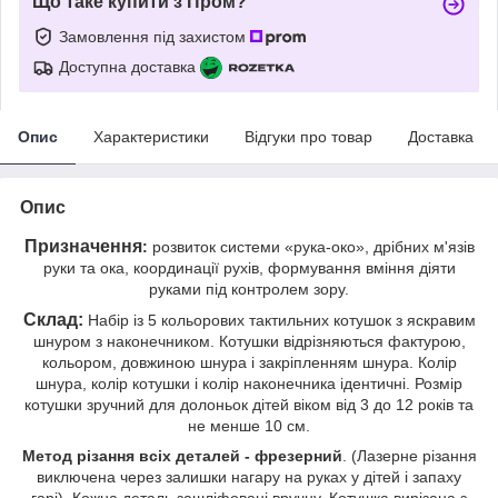
Що таке купити з Пром?
Замовлення під захистом
Доступна доставка
Опис
Характеристики
Відгуки про товар
Доставка
Опис
Призначення
:
розвиток системи «рука-око», дрібних м'язів
руки та ока, координації рухів, формування вміння діяти
руками під контролем зору.
Склад:
Набір із 5 кольорових тактильних котушок з яскравим
шнуром з наконечником. Котушки відрізняються фактурою,
кольором, довжиною шнура і закріпленням шнура. Колір
шнура, колір котушки і колір наконечника ідентичні. Розмір
котушки зручний для долоньок дітей віком від 3 до 12 років та
не менше 10 см.
Метод різання всіх деталей - фрезерний
. (Лазерне різання
виключена через залишки нагару на руках у дітей і запаху
гарі). Кожна деталь зашліфовані вручну. Котушка вирізана з