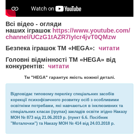
Всі відео - огляди
наших іграшок
https://www.youtube.com/
channel/UCzG1tAZR7IyIcr4jvT0QMzw
Безпека іграшок
ТМ «HEGA»:
читати
Головні відмінності
ТМ «HEGA» від
конкурентів:
читати
Тм "HEGA" гарантує якість кожної деталі.
Відповідає типовому переліку спеціальних засобів
корекції психофізичного розвитку осіб з особливими
освітніми потребами, які навчаються в інклюзивних та
спеціальних класах (групах) закладів освіти згідно Наказу
МОН № 873 від 21.06.2019 р. (пункт 6.6. Посібник
"Моталочки") та Наказу МОН № 414 від 24.03.2018 р.