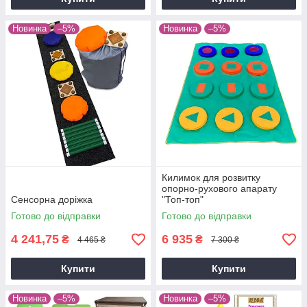
Новинка
–5%
Новинка
–5%
Килимок для розвитку
опорно-рухового апарату
Сенсорна доріжка
"Топ-топ"
Готово до відправки
Готово до відправки
4 241,75
6 935
₴
₴
4 465 ₴
7 300 ₴
Купити
Купити
Новинка
–5%
Новинка
–5%