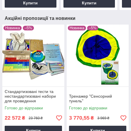
Купити
Купити
Акційні пропозиції та новинки
Новинка
–5%
Новинка
–5%
Стандартизованi тести та
нестандартизованi набори
Тренажер "Сенсорний
для проведення
тунель"
терапевтичного
Готово до відправки
Готово до відправки
оцiнювання.Сенсорний
фiзiотест"Основний"
22 572
3 770,55
₴
₴
23 760 ₴
3 969 ₴
Купити
Купити