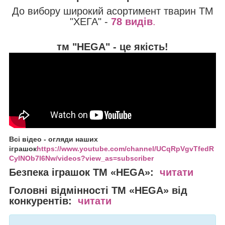
До вибору широкий асортимент тварин ТМ
"ХЕГА" -
78 видів
.
тм "HEGA" - це якість!
Всі відео - огляди наших
іграшок
https://www.youtube.com/channel/UCqRpVgvTfedR
CyINOb7l6Nw/videos?view_as=subscriber
Безпека іграшок
ТМ «HEGA»:
читати
Головні відмінності
ТМ «HEGA» від
конкурентів:
читати