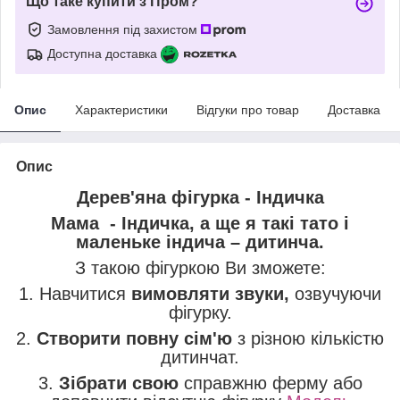
Що таке купити з Пром?
Замовлення під захистом
Доступна доставка
Опис
Характеристики
Відгуки про товар
Доставка
Опис
Дерев'яна фігурка - Індичка
Мама - Індичка, а ще я такі тато і
маленьке індича – дитинча.
З такою фігуркою Ви зможете:
1. Навчитися
вимовляти звуки,
озвучуючи
фігурку.
2.
Створити повну сім'ю
з різною кількістю
дитинчат.
3.
Зібрати свою
справжню ферму або