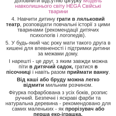
доповнити відсутню фігурку
Модель
навколишнього світу HEGA Свійські
тварини
4. Навчити дитину
грати в ляльковий
театр
, розповідати повчальні історії з цими
тваринами (рекомендації дитячих
психологів і логопедів).
5. У будь-який час року мати такого друга в
кишені для впевненості і підтримки дитини
за межами дому.
І нарешті - це друг, з яким завжди можна
піти
в дитячий садок,
гратися
в
пісочниці
і навіть разом
приймати ванну
.
Від каші або бруду можна легко
відмити
мильним розчином.
Фігурка пофарбована з усіх боків, розпис
ручний. Безпечні і яскраві фарби та
натуральна деревина - рекомендовано для
самих маленьких - як
прорізувач або
перша еко-іграшка.