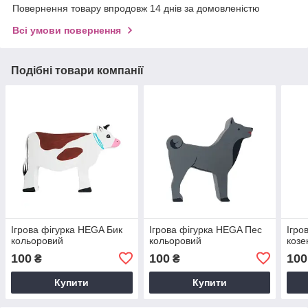
Повернення товару впродовж 14 днів за домовленістю
Всі умови повернення
Подібні товари компанії
Ігрова фігурка HEGA Бик
Ігрова фігурка HEGA Пес
Ігро
кольоровий
кольоровий
козе
100
100
100
₴
₴
Купити
Купити