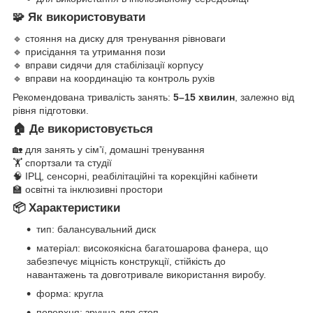
🧩
Як використовувати
🔹 стояння на диску для тренування рівноваги
🔹 присідання та утримання пози
🔹 вправи сидячи для стабілізації корпусу
🔹 вправи на координацію та контроль рухів
Рекомендована тривалість занять:
5–15 хвилин
, залежно від
рівня підготовки.
🏠
Де використовується
🏡 для занять у сімʼї, домашні тренування
🏋️ спортзали та студії
🧠 ІРЦ, сенсорні, реабілітаційні та корекційні кабінети
🏫 освітні та інклюзивні простори
📦
Характеристики
тип: балансувальний диск
матеріал: високоякісна багатошарова фанера, що
забезпечує міцність конструкції, стійкість до
навантажень та довготривале використання виробу.
форма: кругла
поверхня: зручна для стоп