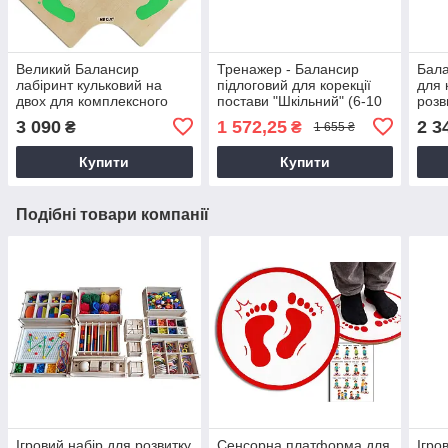
Великий Балансир
Тренажер - Балансир
Бала
лабіринт кульковий на
пiдлоговий для корекції
для 
двох для комплексного
постави "Шкільний" (6-10
розв
розвитку
років)
3 090
1 572,25
2 3
₴
₴
1 655 ₴
Купити
Купити
Подібні товари компанії
Iгровий набiр для розвитку
Сенсорна платформа для
Iгро