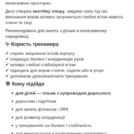
інклюзивних просторах.
Диск створює
нестійку опору
, завдяки чому під час
виконання вправ активно залучаються глибокі м’язи живота,
спини та тазу.
Рекомендовано для занять з дітьми в інклюзивному
середовищі.
✨
Користь тренажера
✔ сприяє зміцненню м’язів корпусу
✔ покращує баланс і координацію рухів
✔ активує глибокі стабілізуючі м’язи
✔ підходить для вправ стоячи, сидячи або в упорі
✔ допомагає урізноманітнити тренування
🎯
Кому підійде
для дітей — тільки з супроводом дорослого
.
дорослим і підліткам
для занять фітнесом і ЛФК
для розвитку координації
у тренуваннях на баланс і стабільність
для використання в інклюзивному середовищі