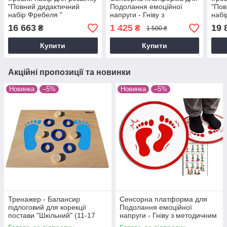
"Повний дидактичний
Подолання емоційної
"Пов
набiр Фребеля "
напруги - Гніву з
набi
(основний - 11 коробок) з
методичним посібником
(роз
16 663
1 425
19 
₴
₴
1 500 ₴
методичним посібником
з ме
Купити
Купити
Акційні пропозиції та новинки
Новинка
–5%
Новинка
–5%
Тренажер - Балансир
Сенсорна платформа для
пiдлоговий для корекції
Подолання емоційної
постави "Шкільний" (11-17
напруги - Гніву з методичним
років)
посібником