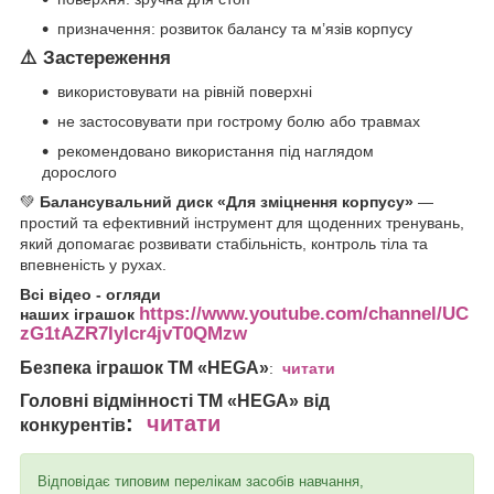
призначення: розвиток балансу та м’язів корпусу
⚠️
Застереження
використовувати на рівній поверхні
не застосовувати при гострому болю або травмах
рекомендовано використання під наглядом
дорослого
💚
Балансувальний диск «Для зміцнення корпусу»
—
простий та ефективний інструмент для щоденних тренувань,
який допомагає розвивати стабільність, контроль тіла та
впевненість у рухах.
Всі відео - огляди
https://www.youtube.com/channel/UC
наших іграшок
zG1tAZR7IyIcr4jvT0QMzw
Безпека іграшок ТМ «HEGA»
:
читати
Головні відмінності
ТМ «HEGA» від
:
читати
конкурентів
Відповідає типовим перелікам засобів навчання,