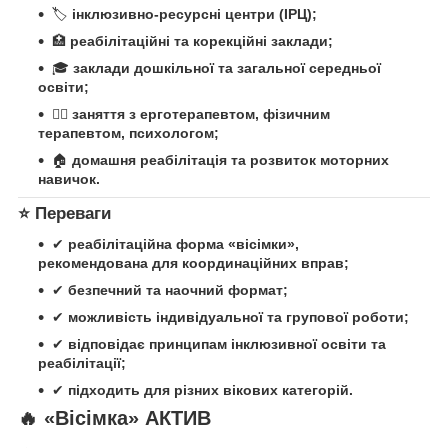
🏷
інклюзивно-ресурсні центри (ІРЦ);
🏥
реабілітаційні та корекційні заклади;
🎓
заклади дошкільної та загальної середньої
освіти;
🧑‍⚕️
заняття з ерготерапевтом, фізичним
терапевтом, психологом;
🏠
домашня реабілітація та розвиток моторних
навичок.
⭐
Переваги
✔
реабілітаційна форма «вісімки»,
рекомендована для координаційних вправ;
✔
безпечний та наочний формат;
✔
можливість індивідуальної та групової роботи;
✔
відповідає принципам інклюзивної освіти та
реабілітації;
✔
підходить для різних вікових категорій.
🔥
«Вісімка» АКТИВ