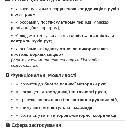
✔ користувачами з
порушеною координацією рухів
після травм
;
✔ особами у
постінсультному періоді
(у межах
реабілітаційних програм);
✔ людьми, які відновлюють
точність, плавність та
контроль рухів рук
;
✔ особами, які
адаптуються до використання
протезів верхніх кінцівок
(у тому числі металево-конструкційних або
комбінованих)
.
⚙️
Функціональні можливості
🔹 розвиток
дрібної та великої моторики рук
;
🔹 покращення
координації та точності рухів
;
🔹 тренування
плавності та контролю рухових дій
;
🔹 стимуляція
міжпівкульної взаємодії
;
🔹 розвиток
уваги та зорово-моторної координації
.
🏫
Сфера застосування