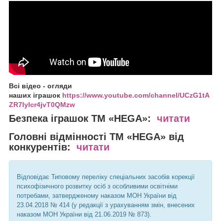
Всі відео - огляди
наших іграшок
https://www.youtube.com/channel/UCzG1tA
ZR7IyIcr4jvT0QMzw
Безпека іграшок
ТМ «HEGA»:
читати
Головні відмінності
ТМ «HEGA» від
конкурентів:
читати
Відповідає Типовому переліку спеціальних засобів корекції
психофізичного розвитку осіб з особливими освітніми
потребами, затвердженому наказом МОН України від
23.04.2018 № 414 (у редакції з урахуванням змін, внесених
наказом МОН України від 21.06.2019 № 873).