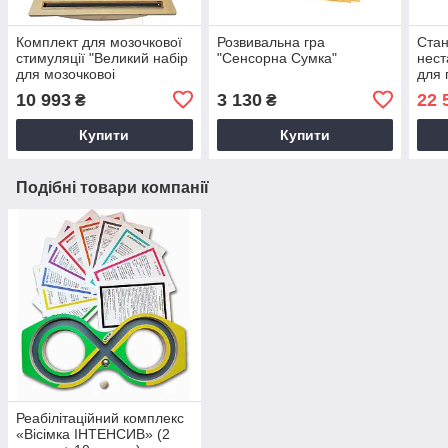
Комплект для мозочкової
Розвивальна гра
Стан
стимуляцiї "Великий набiр
"Сенсорна Сумка"
нест
для мозочковоi
для 
стимуляцiї"
тера
10 993
3 130
22 
₴
₴
оцi
фiзi
Купити
Купити
Подібні товари компанії
Реабілітаційний комплекс
«Вісімка ІНТЕНСИВ» (2