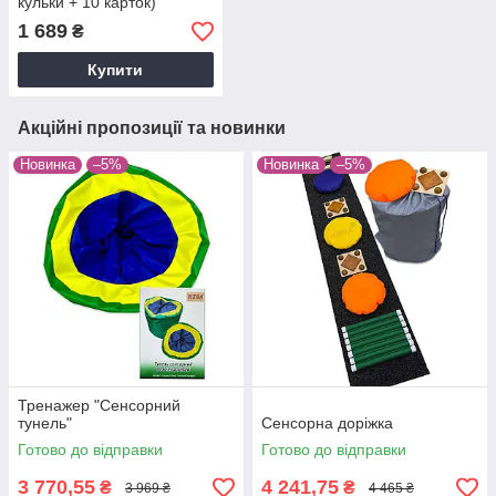
кульки + 10 карток)
1 689
₴
Купити
Акційні пропозиції та новинки
Новинка
–5%
Новинка
–5%
Тренажер "Сенсорний
тунель"
Сенсорна доріжка
Готово до відправки
Готово до відправки
3 770,55
4 241,75
₴
₴
3 969 ₴
4 465 ₴