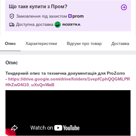
Що таке купити з Пром?
Замовлення під захистом
Доступна доставка
Опис
Характеристики
Відгуки про товар
Доставка
Опис
Тендерний опис та технична документація для ProZorro
-
https://drive.google.com/drive/folders/1vepfCphQQGMLPR
HhZwD4l10_uXsQnWaB