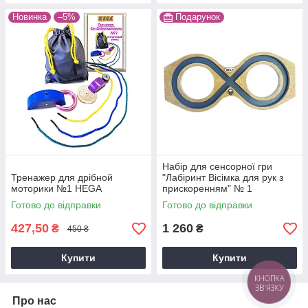
Новинка
–5%
Подарунок
Набiр для сенсорної гри
Тренажер для дрібной
"Лабіринт Вісімка для рук з
моторики №1 HEGA
прискоренням" № 1
Готово до відправки
Готово до відправки
427,50
1 260
₴
₴
450 ₴
Купити
Купити
КНОПКА
ЗВ'ЯЗКУ
Про нас