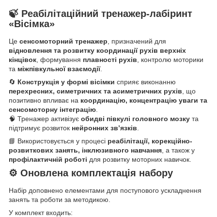
🍃
Реабілітаційний тренажер-лабіринт
«Вісімка»
Це
сенсомоторний тренажер
, призначений для
відновлення та розвитку координації рухів верхніх
кінцівок
, формування
плавності рухів
, контролю моторики
та
міжпівкульної взаємодії
.
🔄
Конструкція у формі вісімки
сприяє виконанню
перехресних, симетричних та асиметричних рухів
, що
позитивно впливає на
координацію, концентрацію уваги та
сенсомоторну інтеграцію
.
🧠 Тренажер активізує
обидві півкулі головного мозку
та
підтримує розвиток
нейронних зв’язків
.
📘 Використовується у процесі
реабілітації, корекційно-
розвиткових занять, інклюзивного навчання
, а також у
профілактичній роботі
для розвитку моторних навичок.
⚙️ Оновлена комплектація набору
Набір доповнено елементами для поступового ускладнення
занять та роботи за методикою.
У комплект входить: