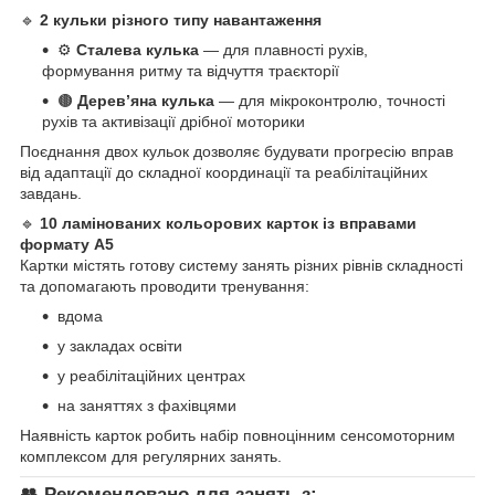
🔹
2 кульки різного типу навантаження
⚙️
Сталева кулька
— для плавності рухів,
формування ритму та відчуття траєкторії
🟤
Дерев’яна кулька
— для мікроконтролю, точності
рухів та активізації дрібної моторики
Поєднання двох кульок дозволяє будувати прогресію вправ
від адаптації до складної координації та реабілітаційних
завдань.
🔹
10 ламінованих кольорових карток із вправами
формату А5
Картки містять готову систему занять різних рівнів складності
та допомагають проводити тренування:
вдома
у закладах освіти
у реабілітаційних центрах
на заняттях з фахівцями
Наявність карток робить набір повноцінним сенсомоторним
комплексом для регулярних занять.
👥
Рекомендовано для занять з: