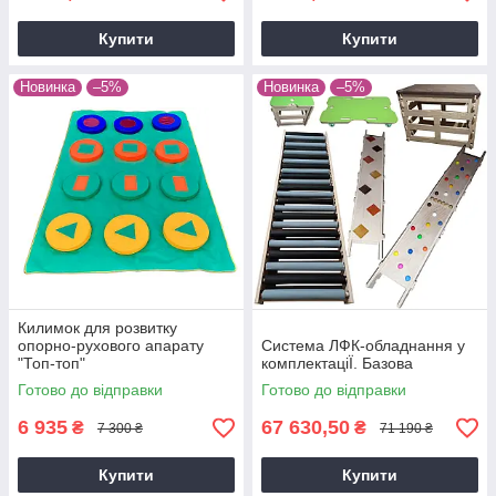
Купити
Купити
Новинка
–5%
Новинка
–5%
Килимок для розвитку
опорно-рухового апарату
Система ЛФК-обладнання у
"Топ-топ"
комплектацiЇ. Базова
Готово до відправки
Готово до відправки
6 935
67 630,50
₴
₴
7 300 ₴
71 190 ₴
Купити
Купити