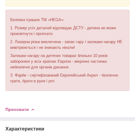
Безпека іграшок ТМ «HEGA»:
1. Розмір усіх деталей відповідає ДСТУ - дитина не може
проковтнути і пропхати.
2. Лазерна різка виключена - запах гару і залишки нагару НЕ
вивітрюються і не зникають ніколи!
Залишки нагару на дитячих товарах близько 10 років
заборонені у всіх країнах Європи - мікронні частинки
небезпечні для органів дихання.
3. Фарби - сертифікований Європейський Акрил - безпечно
грати, брати в руки і рот.
Приховати
Характеристики