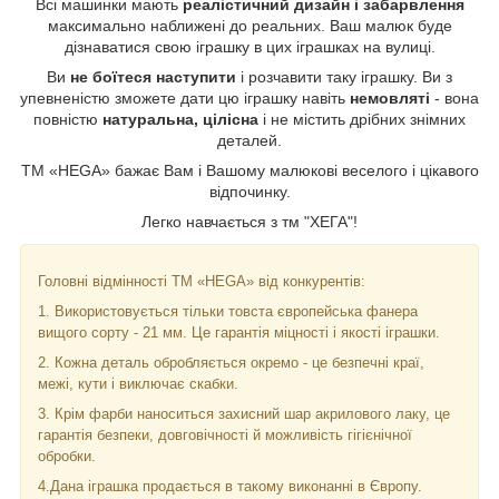
Всі машинки мають
реалістичний дизайн і забарвлення
максимально наближені до реальних. Ваш малюк буде
дізнаватися свою іграшку в цих іграшках на вулиці.
Ви
не боїтеся наступити
і розчавити таку іграшку. Ви з
упевненістю зможете дати цю іграшку навіть
немовляті
- вона
повністю
натуральна, цілісна
і не містить дрібних знімних
деталей.
ТМ «HEGA» бажає Вам і Вашому малюкові веселого і цікавого
відпочинку.
Легко навчається з тм "ХЕГА"!
Головні відмінності ТМ «HEGA» від конкурентів:
1. Використовується тільки товста європейська фанера
вищого сорту - 21 мм. Це гарантія міцності і якості іграшки.
2. Кожна деталь обробляється окремо - це безпечні краї,
межі, кути і виключає скабки.
3. Крім фарби наноситься захисний шар акрилового лаку, це
гарантія безпеки, довговічності й можливість гігієнічної
обробки.
4.Дана іграшка продається в такому виконанні в Європу.