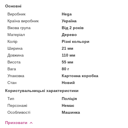
Основні
Виробник
Hega
Країна виробник
Україна
Вікова група
Від 2 років
Матеріал
Дерево
Колір
Різні кольори
Ширина
21 мм
Довжина
110 мм
Висота
55 мм
Вага
80 г
Упаковка
Картонна коробка
Стан
Новий
Користувальницькі характеристики
Тип
Поліція
Персонажі
Немає
Особливості
Машинка
Приховати