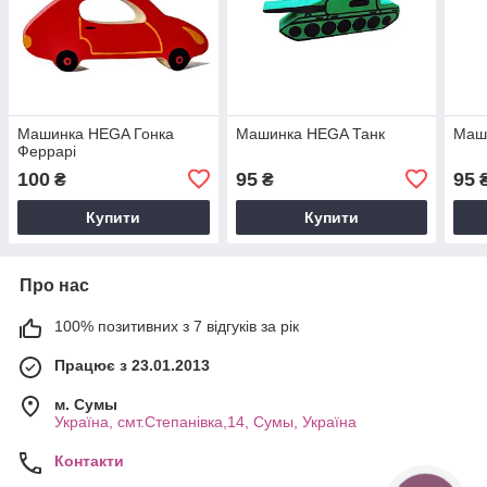
Машинка HEGA Гонка
Машинка HEGA Танк
Маш
Феррарі
100
95
95
₴
₴
Купити
Купити
Про нас
100% позитивних з 7 відгуків за рік
Працює з 23.01.2013
м. Cумы
Україна, смт.Степанівка,14, Cумы, Україна
Контакти