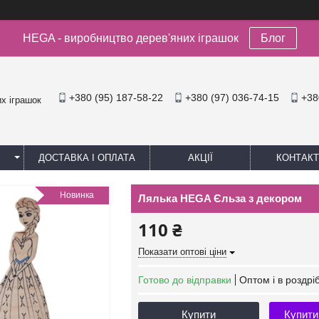
HEGA - виробництво дерев'яних іграшок
Блог
+380 (95) 187-58-22
+380 (97) 036-74-15
+38
х іграшок
ДОСТАВКА І ОПЛАТА
АКЦІЇ
КОНТАКТ
Новинка
Лялька HEGA Єльза з декором
110 ₴
Показати оптові ціни
Готово до відправки
Оптом і в роздрі
Купити
Купити