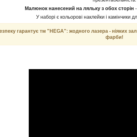
Малюнок нанесений на ляльку з обох сторін
У наборі є кольорові наклейки і камінчики д
Безпеку гарантує тм "HEGA": жодного лазера - ніяких за
фарби!