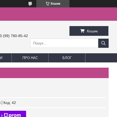
Кошик
Кошик
0 (99) 780-85-42
И
ПРО НАС
БЛОГ
б
Код:
42
 з