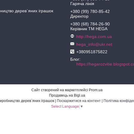
Гаряча лінія
ництво дерев`яних іграшок
+380 (99) 780-85-42
Директор
+380 (68) 784-26-90
Керівник ТМ HEGA
http://hega.com.ua
hega_info@ukr.net
+380951875822
Блог
Сайт створений на маркетплейсі
Prom.ua
Продавець на Bigl.ua
HEGA - виробництво дерев`яних іграшок |
Поскаржитися на контент
|
Політика конфіде
Select Language
▼