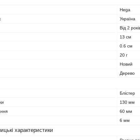
Hega
к
Україна
Від 2 рокі
13 см
0.6 см
20 г
Новий
Дерево
Блістер
ки
130 мм
ання
60 мм
и
6 мм
ицькі характеристики