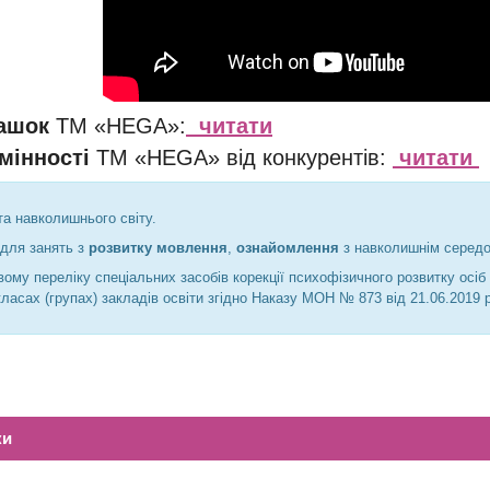
рашок
ТМ «HEGA»:
читати
мінності
ТМ «HEGA» від конкурентів:
читати
а навколишнього світу.
для занять з
розвитку мовлення
,
ознайомлення
з навколишнім сере
вому переліку спеціальних засобів корекції психофізичного розвитку осіб
класах (групах) закладів освіти згідно Наказу МОН № 873 від 21.06.2019 
ки