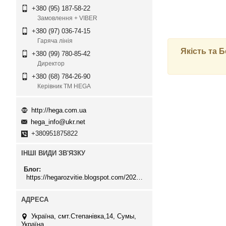
+380 (95) 187-58-22
Замовлення + VIBER
+380 (97) 036-74-15
Гаряча лінія
Якість та 
+380 (99) 780-85-42
Директор
+380 (68) 784-26-90
Керівник ТМ HEGA
http://hega.com.ua
hega_info@ukr.net
+380951875822
ІНШІ ВИДИ ЗВ'ЯЗКУ
Блог
https://hegarozvitie.blogspot.com/2020/05/blog-post.html
Україна, смт.Степанівка,14, Cумы,
Україна