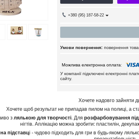
+380 (95) 187-58-22
повернення това
У компанії підключені електронні пла
сайту.
Хочете надовго зайняти д
Хочете щоб результат не припадав пилом на полиці, а 
ливо з
лялькою для творчості
. Для
розфарбовування під
нігтів. Аплікацію можна зробити: пластилін, декупаж
на підставц
і - чудово підходить для гри в будь-якому ляльк
презентабельність.