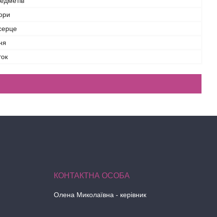
едметів
ьори
серце
ня
ток
Олена Миколаївна - керівник