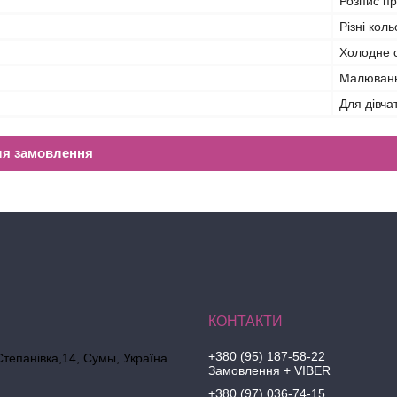
Розпис пр
Різні кол
Холодне 
Малюван
Для дівча
ля замовлення
+380 (95) 187-58-22
Степанівка,14, Cумы, Україна
Замовлення + VIBER
+380 (97) 036-74-15