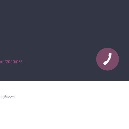
https://hegarozvitie.blogspot.com/2020/05/blog-post.html
нційності