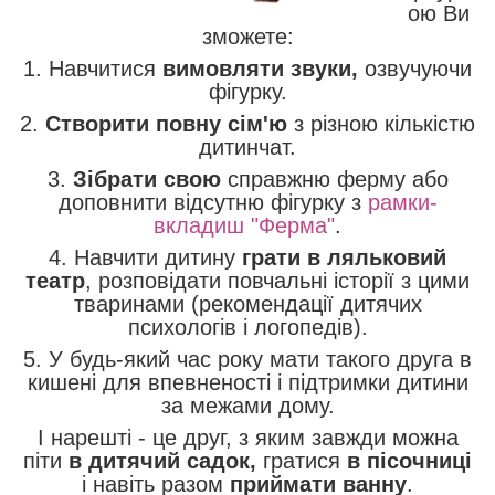
ою Ви
зможете:
1. Навчитися
вимовляти звуки,
озвучуючи
фігурку.
2.
Створити повну сім'ю
з різною кількістю
дитинчат.
3.
Зібрати свою
справжню ферму або
доповнити відсутню фігурку з
рамки-
вкладиш "Ферма"
.
4. Навчити дитину
грати в ляльковий
театр
, розповідати повчальні історії з цими
тваринами (рекомендації дитячих
психологів і логопедів).
5. У будь-який час року мати такого друга в
кишені для впевненості і підтримки дитини
за межами дому.
І нарешті - це друг, з яким завжди можна
піти
в дитячий садок,
гратися
в пісочниці
і навіть разом
приймати ванну
.