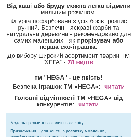
Від каші або бруду можна легко відмити
мильним розчином.
Фігурка пофарбована з усіх боків, розпис
ручний. Безпечні і яскраві фарби та
натуральна деревина - рекомендовано для
самих маленьких - як
прорізувач або
перша еко-іграшка.
До вибору широкий асортимент тварин ТМ
"ХЕГА" -
78 видів
.
тм "HEGA" - це якість!
Безпека іграшок
ТМ «HEGA»:
читати
Головні відмінності
ТМ «HEGA» від
конкурентів:
читати
Модель предмета навколишнього світу.
Призначення
– для занять з
розвитку мовлення
,
ознайомлення
з навколишнім середовищем,
формування