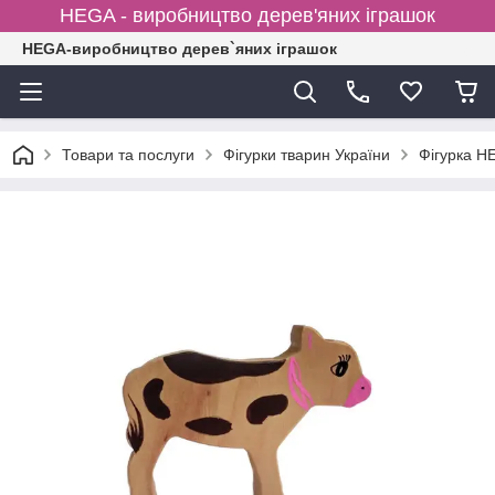
HEGA - виробництво дерев'яних іграшок
HEGA-виробництво дерев`яних іграшок
Товари та послуги
Фігурки тварин України
Фігурка H