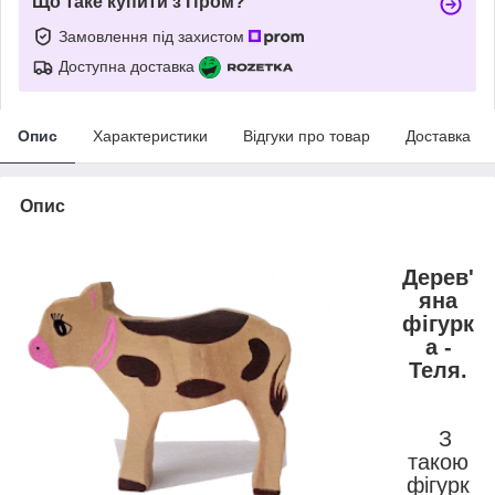
Що таке купити з Пром?
Замовлення під захистом
Доступна доставка
Опис
Характеристики
Відгуки про товар
Доставка
Опис
Дерев'
яна
фігурк
а -
Теля.
З
такою
фігурк