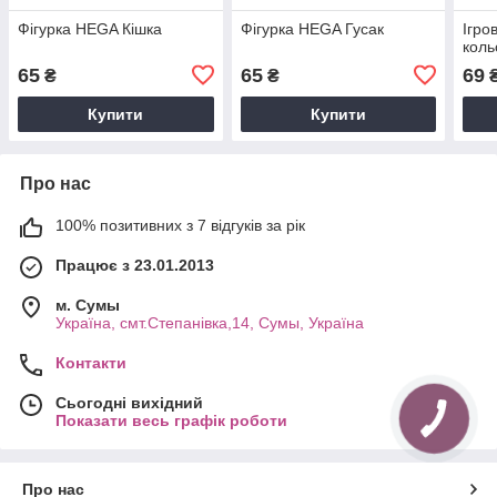
Фігурка HEGA Кішка
Фігурка HEGA Гусак
Ігро
коль
65
65
69
₴
₴
Купити
Купити
Про нас
100% позитивних з 7 відгуків за рік
Працює з 23.01.2013
м. Cумы
Україна, смт.Степанівка,14, Cумы, Україна
Контакти
Сьогодні вихідний
Показати весь графік роботи
Про нас