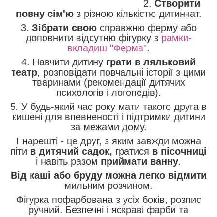
2.
Створити
повну сім'ю
з різною кількістю дитинчат.
3.
Зібрати свою
справжню ферму або
доповнити відсутню фігурку з
рамки-
вкладиш "Ферма"
.
4. Навчити дитину
грати в ляльковий
театр
, розповідати повчальні історії з цими
тваринами (рекомендації дитячих
психологів і логопедів).
5. У будь-який час року мати такого друга в
кишені для впевненості і підтримки дитини
за межами дому.
І нарешті - це друг, з яким завжди можна
піти
в дитячий садок,
гратися
в пісочниці
і навіть разом
приймати ванну
.
Від каші або бруду можна легко відмити
мильним розчином.
Фігурка пофарбована з усіх боків, розпис
ручний. Безпечні і яскраві фарби та