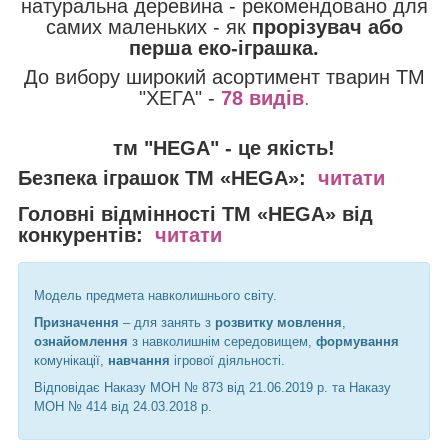
натуральна деревина - рекомендовано для
самих маленьких - як
прорізувач або
перша еко-іграшка.
До вибору широкий асортимент тварин ТМ
"ХЕГА" -
78 видів
.
тм "HEGA" - це якість!
Безпека іграшок
ТМ «HEGA»:
читати
Головні відмінності
ТМ «HEGA» від
конкурентів:
читати
Модель предмета навколишнього світу.
Призначення
– для занять з
розвитку мовлення
,
ознайомлення
з навколишнім середовищем,
формування
комунікації,
навчання
ігрової діяльності.
Відповідає Наказу МОН № 873 від 21.06.2019 р. та Наказу
МОН № 414 від 24.03.2018 р.