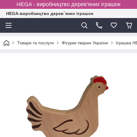
HEGA - виробництво дерев'яних іграшок
HEGA-виробництво дерев`яних іграшок
Товари та послуги
Фігурки тварин України
Іграшка H