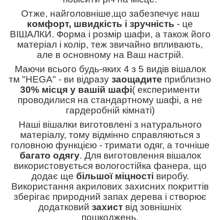
Отже, найголовніше,що забезпечує наш
комфорт, швидкість і зручність
- це
ВІШАЛКИ. Форма і розмір шафи, а також його
матеріал і колір, теж звичайно впливають,
але в основному на Ваш настрій.
Маючи всього будь-яких 4 з 5 видів вішалок
тм "HEGA" - ви відразу
заощадите
приблизно
30% місця у вашій шафі
( експерименти
проводилися на стандартному шафі, а не
гардеробній кімнаті)
Наші вішалки виготовлені з натурального
матеріалу, тому відмінно справляються з
головною функцією - тримати одяг, а точніше
багато одягу
. Для виготовлення вішалок
використовується вологостійка фанера, що
додає ще
більшої міцності
виробу.
Використання акрилових захисних покриттів
зберігає природний запах дерева і створює
додатковий
захист
від зовнішніх
пошкоджень.