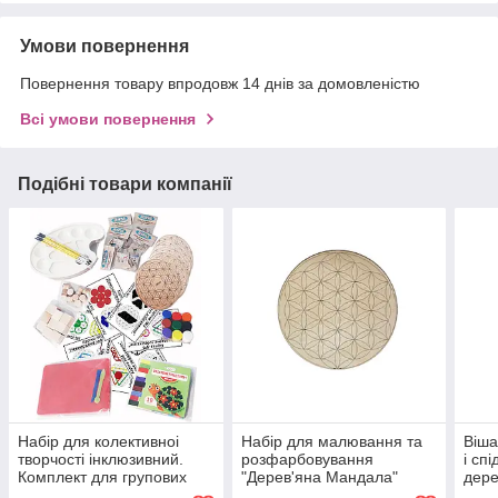
Умови повернення
Повернення товару впродовж 14 днів за домовленістю
Всі умови повернення
Подібні товари компанії
Набiр для колективноi
Набiр для малювання та
Віша
творчостi iнклюзивний.
розфарбовування
і сп
Комплект для групових
"Дерев'яна Мандала"
дере
арт-проектiв (
мала