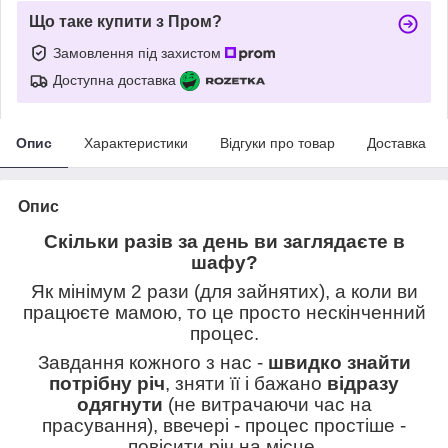
Що таке купити з Пром?
Замовлення під захистом
Доступна доставка
Опис
Характеристики
Відгуки про товар
Доставка
Опис
Скільки разів за день ви заглядаєте в
шафу?
Як мінімум 2 рази (для зайнятих), а коли ви
працюєте мамою, то це просто нескінченний
процес.
Завдання кожного з нас -
швидко знайти
потрібну річ
, зняти її і бажано
відразу
одягнути
(не витрачаючи час на
прасування), ввечері - процес простіше -
повісити річ на місце.