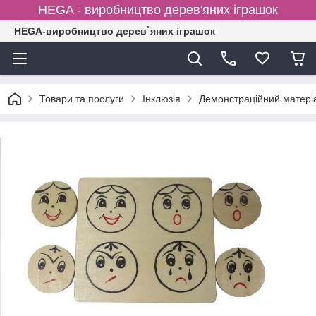
HEGA - виробництво дерев'яних іграшок
HEGA-виробництво дерев`яних іграшок
Товари та послуги
Інклюзія
Демонстрацiйний матерiал