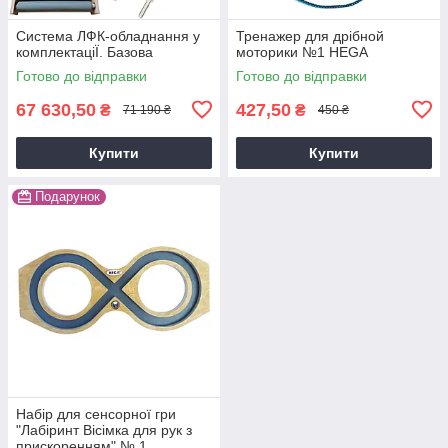
Система ЛФК-обладнання у
Тренажер для дрібной
комплектацiЇ. Базова
моторики №1 HEGA
Готово до відправки
Готово до відправки
67 630,50
427,50
₴
₴
71 190 ₴
450 ₴
Купити
Купити
Подарунок
Набiр для сенсорної гри
"Лабіринт Вісімка для рук з
прискоренням" № 1