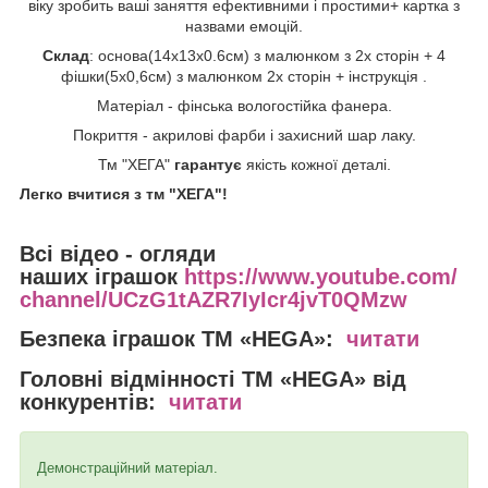
віку зробить ваші заняття ефективними і простими+ картка з
назвами емоцій.
Склад
: основа(14х13х0.6см) з малюнком з 2х сторін + 4
фішки(5х0,6см) з малюнком 2х сторін + інструкція .
Матеріал - фінська вологостійка фанера.
Покриття - акрилові фарби і захисний шар лаку.
Тм "ХЕГА"
гарантує
якість кожної деталі.
Легко вчитися з тм "ХЕГА"!
Всі відео - огляди
наших іграшок
https://www.youtube.com/
channel/UCzG1tAZR7IyIcr4jvT0QMzw
Безпека іграшок
ТМ «HEGA»:
читати
Головні відмінності
ТМ «HEGA» від
конкурентів:
читати
Демонстраційний матеріал.