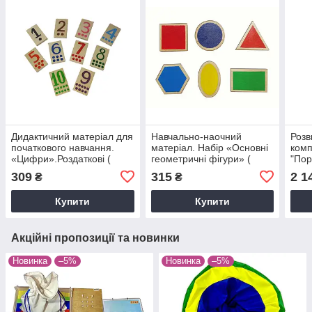
Дидактичний матерiал для
Навчально-наочний
Розв
початкового навчання.
матерiал. Набір «Основні
комп
«Цифри».Роздаткові (
геометричні фігури» (
"Пор
основний)
основний)
309
315
2 1
₴
₴
Купити
Купити
Акційні пропозиції та новинки
Новинка
–5%
Новинка
–5%