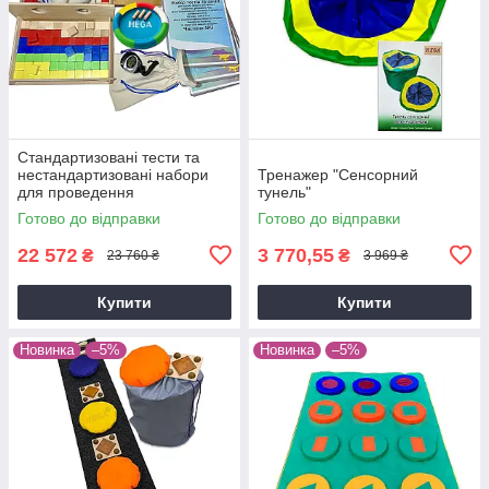
Стандартизованi тести та
нестандартизованi набори
Тренажер "Сенсорний
для проведення
тунель"
терапевтичного
Готово до відправки
Готово до відправки
оцiнювання.Сенсорний
фiзiотест"Основний"
22 572
3 770,55
₴
₴
23 760 ₴
3 969 ₴
Купити
Купити
Новинка
–5%
Новинка
–5%