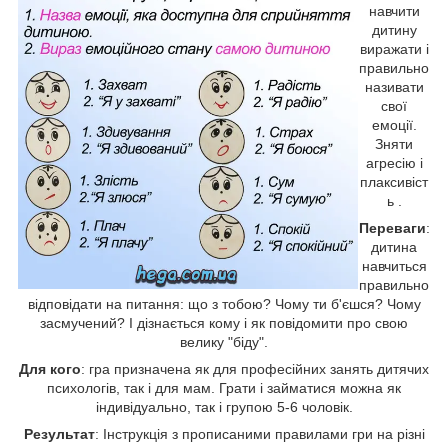
навчити
дитину
виражати і
правильно
називати
свої
емоції.
Зняти
агресію і
плаксивіст
ь .
Переваги
:
дитина
навчиться
правильно
відповідати на питання: що з тобою? Чому ти б'єшся? Чому
засмучений? І дізнається кому і як повідомити про свою
велику "біду".
Для кого
: гра призначена як для професійних занять дитячих
психологів, так і для мам. Грати і займатися можна як
індивідуально, так і групою 5-6 чоловік.
Результат
: Інструкція з прописаними правилами гри на різні