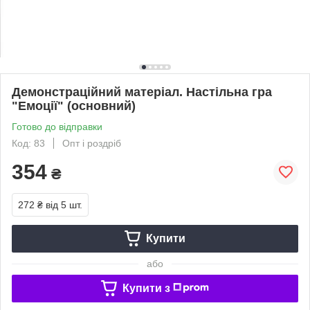
Демонстрацiйний матерiал. Настiльна гра
"Емоцiї" (основний)
Готово до відправки
Код: 83
Опт і роздріб
354
₴
272 ₴
від 5 шт.
Купити
або
Купити з