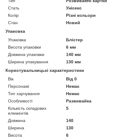
Тип
Розвиваючі картки
Стать
Унісекс
Колір
Різні кольори
Стан
Новий
Упаковка
Упаковка
Блістер
Висота упаковки
6 мм
Довжина упаковки
140 мм
Ширина упакування
130 мм
Користувальницькі характеристики
Вік
Від 0
Персонажі
Немає
Тип харчування
Немає
Особливості
Развивайка
Кількість складових
5
елементів
Довжина
140
Ширина
130
Висота
6