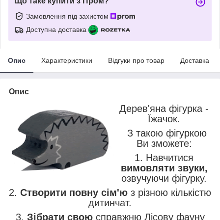
Що таке купити з Пром?
Замовлення під захистом
Доступна доставка
Опис
Характеристики
Відгуки про товар
Доставка
Опис
Дерев'яна фігурка -
Їжачок.
З такою фігуркою
Ви зможете:
1. Навчитися
вимовляти звуки,
озвучуючи фігурку.
2.
Створити повну сім'ю
з різною кількістю
дитинчат.
3.
Зібрати свою
справжню Лісову фауну