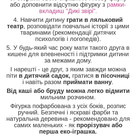
або доповнити відсутню фігурку з
рамки-
вкладиш "Дикі звірі"
.
4. Навчити дитину
грати в ляльковий
театр
, розповідати повчальні історії з цими
тваринами (рекомендації дитячих
психологів і логопедів).
5. У будь-який час року мати такого друга в
кишені для впевненості і підтримки дитини
за межами дому.
І нарешті - це друг, з яким завжди можна
піти
в дитячий садок,
гратися
в пісочниці
і навіть разом
приймати ванну
.
Від каші або бруду можна легко відмити
мильним розчином.
Фігурка пофарбована з усіх боків, розпис
ручний. Безпечні і яскраві фарби та
натуральна деревина - рекомендовано для
самих маленьких - як
прорізувач або
перша еко-іграшка.