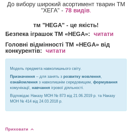
До вибору широкий асортимент тварин ТМ
"ХЕГА" -
78 видів
.
тм "HEGA" - це якість!
Безпека іграшок
ТМ «HEGA»:
читати
Головні відмінності
ТМ «HEGA» від
конкурентів:
читати
Модель предмета навколишнього світу.
Призначення
– для занять з
розвитку мовлення
,
ознайомлення
з навколишнім середовищем,
формування
комунікації,
навчання
ігрової діяльності.
Відповідає Наказу МОН № 873 від 21.06.2019 р. та Наказу
МОН № 414 від 24.03.2018 р.
Приховати