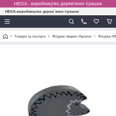
HEGA - виробництво дерев'яних іграшок
HEGA-виробництво дерев`яних іграшок
Товари та послуги
Фігурки тварин України
Фігурка H