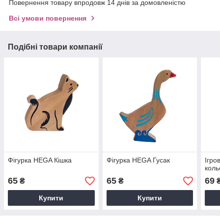
Повернення товару впродовж 14 днів за домовленістю
Всі умови повернення
Подібні товари компанії
Фігурка HEGA Кішка
Фігурка HEGA Гусак
Ігро
коль
65
65
69
₴
₴
Купити
Купити