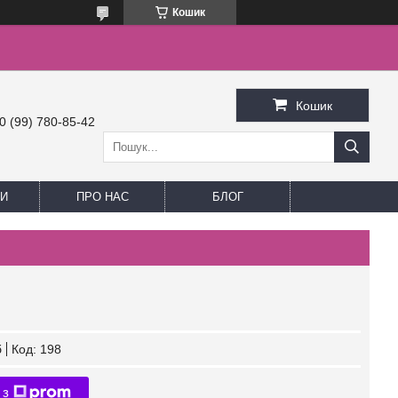
Кошик
Кошик
0 (99) 780-85-42
И
ПРО НАС
БЛОГ
б
Код:
198
 з