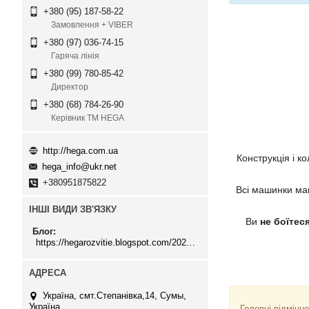
+380 (95) 187-58-22
Замовлення + VIBER
+380 (97) 036-74-15
Гаряча лінія
+380 (99) 780-85-42
Директор
+380 (68) 784-26-90
Керівник ТМ HEGA
http://hega.com.ua
Конструкція і 
hega_info@ukr.net
+380951875822
Всі машинки м
ІНШІ ВИДИ ЗВ'ЯЗКУ
Ви
не боїтес
Блог
https://hegarozvitie.blogspot.com/2020/05/blog-post.html
Україна, смт.Степанівка,14, Cумы,
Україна
Головні відмінн