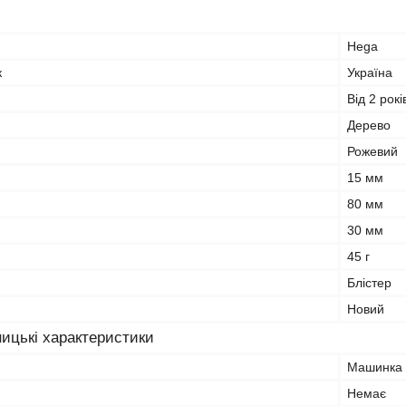
Hega
к
Україна
Від 2 рокі
Дерево
Рожевий
15 мм
80 мм
30 мм
45 г
Блістер
Новий
ицькі характеристики
Машинка
Немає