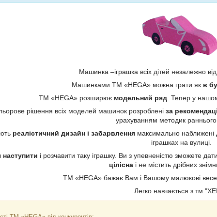
Машинка –іграшка всіх дітей незалежно від 
Машинками ТМ «HEGA» можна грати як
в бу
ТМ «HEGA» розширює
модельний ряд
. Тепер у нашо
кольорове рішення всіх моделей машинок розроблені
за рекомендаці
урахуванням методик раннього 
ають
реалістичний дизайн і забарвлення
максимально наближені д
іграшках на вулиці.
я наступити
і розчавити таку іграшку. Ви з упевненістю зможете дати
цілісна
і не містить дрібних знім
ТМ «HEGA» бажає Вам і Вашому малюкові весело
Легко навчається з тм "ХЕ
ості ТМ «HEGA» від конкурентів: