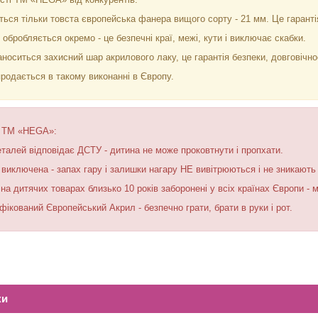
ься тільки товста європейська фанера вищого сорту - 21 мм. Це гарантія 
обробляється окремо - це безпечні краї, межі, кути і виключає скабки.
носиться захисний шар акрилового лаку, це гарантія безпеки, довговічнос
продається в такому виконанні в Європу.
к ТМ «HEGA»:
деталей відповідає ДСТУ - дитина не може проковтнути і пропхати.
а виключена - запах гару і залишки нагару НЕ вивітрюються і не зникають 
на дитячих товарах близько 10 років заборонені у всіх країнах Європи - м
фікований Європейський Акрил - безпечно грати, брати в руки і рот.
ки