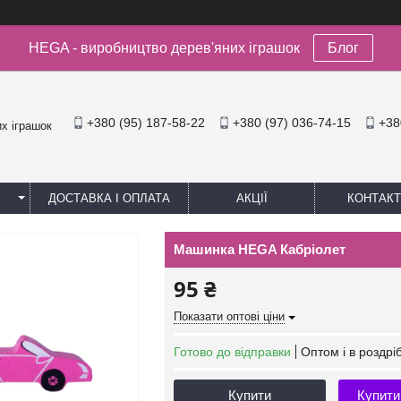
HEGA - виробництво дерев'яних іграшок
Блог
+380 (95) 187-58-22
+380 (97) 036-74-15
+38
х іграшок
ДОСТАВКА І ОПЛАТА
АКЦІЇ
КОНТАКТ
Машинка HEGA Кабріолет
95 ₴
Показати оптові ціни
Готово до відправки
Оптом і в роздрі
Купити
Купити