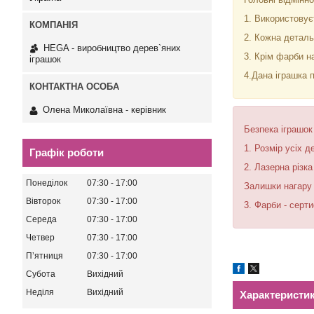
1. Використовуєт
2. Кожна деталь 
HEGA - виробництво дерев`яних
3. Крім фарби на
іграшок
4.Дана іграшка 
Олена Миколаївна - керівник
Безпека іграшо
1. Розмір усіх 
Графік роботи
2. Лазерна різк
Понеділок
07:30
17:00
Залишки нагару 
Вівторок
07:30
17:00
3. Фарби - серти
Середа
07:30
17:00
Четвер
07:30
17:00
Пʼятниця
07:30
17:00
Субота
Вихідний
Неділя
Вихідний
Характеристи