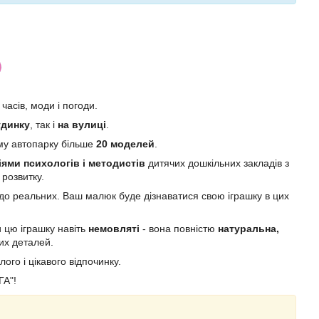
часів, моди і погоди.
динку
, так і
на вулиці
.
му автопарку більше
20 моделей
.
ями психологів і методистів
дитячих дошкільних закладів з
розвитку.
о реальних. Ваш малюк буде дізнаватися свою іграшку в цих
 цю іграшку навіть
немовляті
- вона повністю
натуральна,
них деталей.
го і цікавого відпочинку.
ГА"!