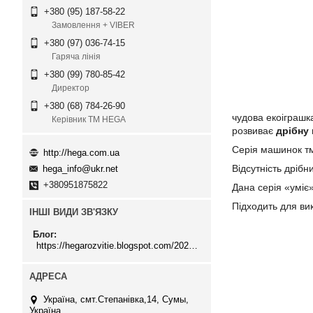
+380 (95) 187-58-22
Замовлення + VIBER
+380 (97) 036-74-15
Гаряча лінія
+380 (99) 780-85-42
Директор
+380 (68) 784-26-90
чудова екоіграшк
Керівник ТМ HEGA
розвиває
дрібну
Серія машинок т
http://hega.com.ua
Відсутність дрібн
hega_info@ukr.net
+380951875822
Дана серія «уміє»
Підходить для ви
ІНШІ ВИДИ ЗВ'ЯЗКУ
Блог
https://hegarozvitie.blogspot.com/2020/05/blog-post.html
Україна, смт.Степанівка,14, Cумы,
Україна