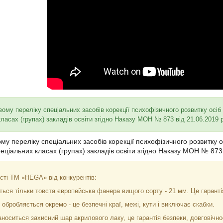
вому переліку спеціальних засобів корекції психофізичного розвитку осіб
класах (групах) закладів освіти згідно Наказу МОН № 873 від 21.06.2019 
му переліку спеціальних засобів корекції психофізичного розвитку 
пеціальних класах (групах) закладів освіти згідно Наказу МОН № 873
ості ТМ «HEGA» від конкурентів:
ься тільки товста європейська фанера вищого сорту - 21 мм. Це гарантія 
обробляється окремо - це безпечні краї, межі, кути і виключає скабки.
носиться захисний шар акрилового лаку, це гарантія безпеки, довговічнос