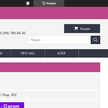
Кошик
Кошик
0 (99) 780-85-42
И
ПРО НАС
БЛОГ
б
Код:
202
 з