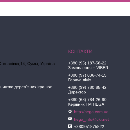
+380 (95) 187-58-22
Степанівка,14, Cумы, Україна
Замовлення + VIBER
+380 (97) 036-74-15
Гаряча лінія
ництво дерев`яних іграшок
+380 (99) 780-85-42
Директор
+380 (68) 784-26-90
Керівник ТМ HEGA
http://hega.com.ua
hega_info@ukr.net
+380951875822