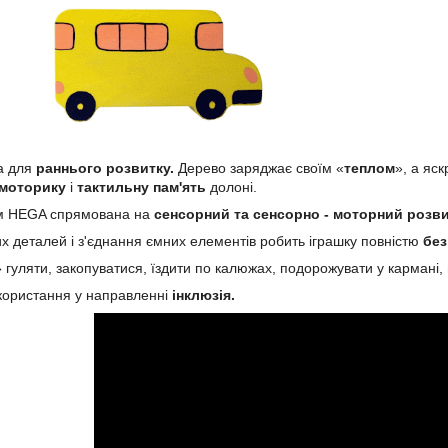
а для
раннього розвитку.
Дерево заряджає своїм «
теплом
», а яс
 моторику
і
тактильну пам'ять
долоні.
м HEGA спрямована на
сенсорний та сенсорно - моторний розв
их деталей і з'єднання ємних елементів робить іграшку повністю
без
 гуляти, закопуватися, їздити по калюжах, подорожувати у кармані, 
користання у направленні
інклюзія.