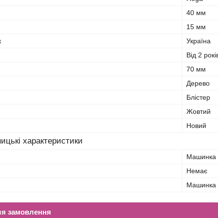
40 мм
15 мм
к
Україна
Від 2 рокі
70 мм
Дерево
Блістер
Жовтий
Новий
ицькі характеристики
Машинка
Немає
Машинка
ля замовлення