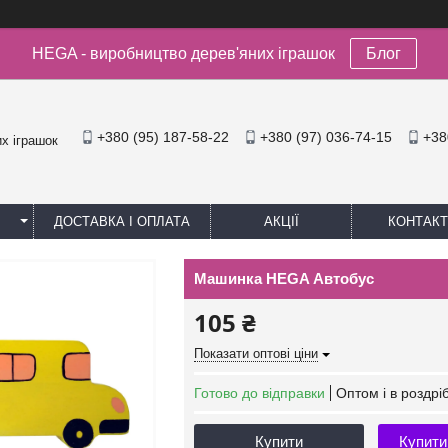
HEGA - виробництво дерев'яних іграшок
Блог
+380 (95) 187-58-22
+380 (97) 036-74-15
+38
х іграшок
ДОСТАВКА І ОПЛАТА
АКЦІЇ
КОНТАКТ
Машинка HEGA Автобус
105 ₴
Показати оптові ціни
Готово до відправки
Оптом і в роздрі
Купити
Купити