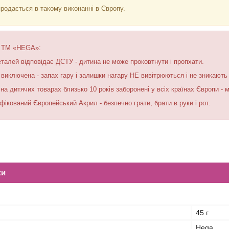
продається в такому виконанні в Європу.
к ТМ «HEGA»:
деталей відповідає ДСТУ - дитина не може проковтнути і пропхати.
а виключена - запах гару і залишки нагару НЕ вивітрюються і не зникають 
на дитячих товарах близько 10 років заборонені у всіх країнах Європи - м
фікований Європейський Акрил - безпечно грати, брати в руки і рот.
ки
45 г
Hega