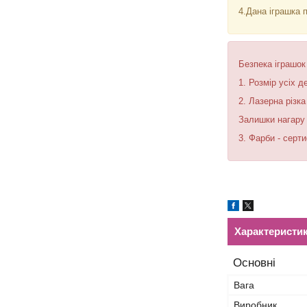
4.Дана іграшка 
Безпека іграшо
1. Розмір усіх 
2. Лазерна різк
Залишки нагару 
3. Фарби - серти
Характеристи
Основні
Вага
Виробник