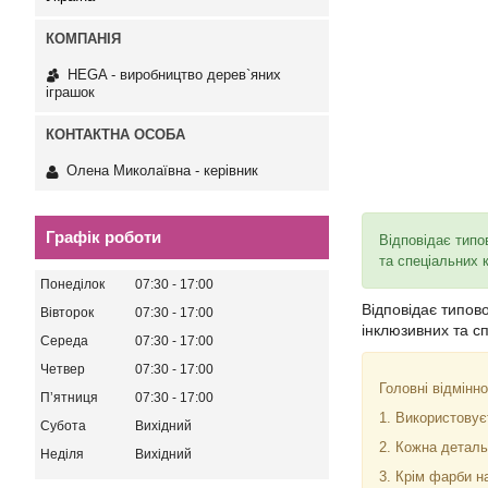
HEGA - виробництво дерев`яних
іграшок
Олена Миколаївна - керівник
Графік роботи
Відповідає типо
та спеціальних 
Понеділок
07:30
17:00
Відповідає типово
Вівторок
07:30
17:00
інклюзивних та с
Середа
07:30
17:00
Четвер
07:30
17:00
Головні відмінн
Пʼятниця
07:30
17:00
1. Використовуєт
Субота
Вихідний
2. Кожна деталь 
Неділя
Вихідний
3. Крім фарби на