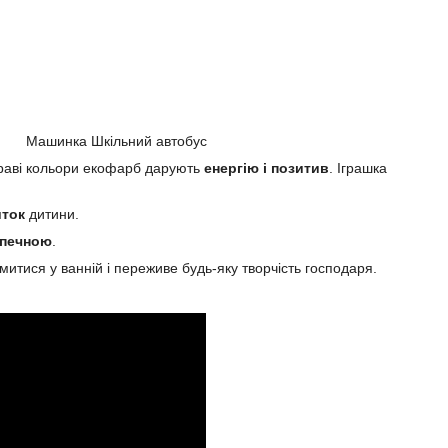
Машинка Шкільний автобус
краві кольори екофарб дарують
енергію і позитив
. Іграшка
иток
дитини.
печною
.
митися у ванній і переживе будь-яку творчість господаря.