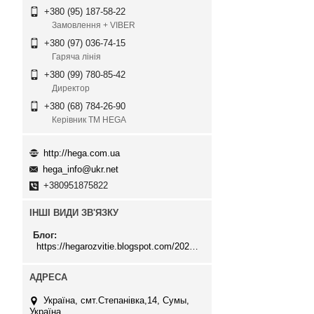
+380 (95) 187-58-22
Замовлення + VIBER
+380 (97) 036-74-15
Гаряча лінія
+380 (99) 780-85-42
Директор
+380 (68) 784-26-90
Керівник ТМ HEGA
http://hega.com.ua
hega_info@ukr.net
+380951875822
ІНШІ ВИДИ ЗВ'ЯЗКУ
Блог
https://hegarozvitie.blogspot.com/2020/05/blog-post.html
Україна, смт.Степанівка,14, Cумы,
Україна