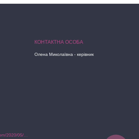
Олена Миколаївна - керівник
https://hegarozvitie.blogspot.com/2020/05/blog-post.html