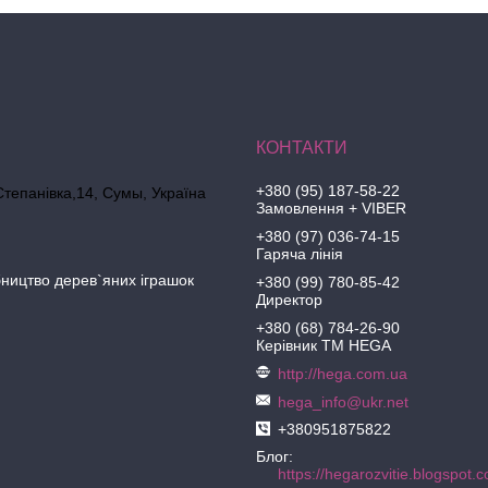
+380 (95) 187-58-22
Степанівка,14, Cумы, Україна
Замовлення + VIBER
+380 (97) 036-74-15
Гаряча лінія
ництво дерев`яних іграшок
+380 (99) 780-85-42
Директор
+380 (68) 784-26-90
Керівник ТМ HEGA
http://hega.com.ua
hega_info@ukr.net
+380951875822
Блог