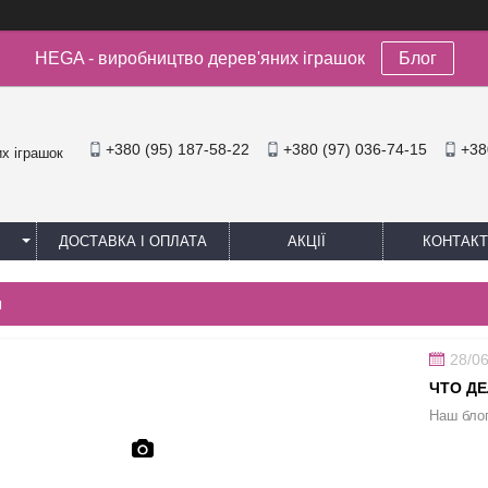
HEGA - виробництво дерев'яних іграшок
Блог
+380 (95) 187-58-22
+380 (97) 036-74-15
+38
х іграшок
ДОСТАВКА І ОПЛАТА
АКЦІЇ
КОНТАКТ
м
28/0
ЧТО Д
Наш блог 