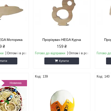
HEGA Моторика
Прорізувач HEGA Курча
Про
9 ₴
159 ₴
вки
Оптом і в роздріб
Готово до відправки
Оптом і в роздріб
Готово до
упити
Купити
139
140
Новинка