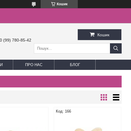
Кошик
Кошик
0 (99) 780-85-42
И
ПРО НАС
БЛОГ
166