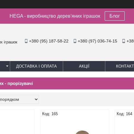
HEGA - виробництво дерев'яних іграшок
Блог
+380 (95) 187-58-22
+380 (97) 036-74-15
+38
х іграшок
ДОСТАВКА І ОПЛАТА
АКЦІЇ
КОНТАКТ
 - прорізувачі
165
164