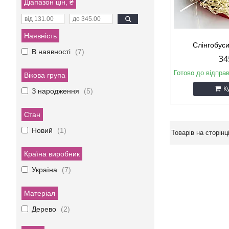
Діапазон цін, ₴
Наявність
Слінгобус
В наявності
7
34
Готово до відпра
Вікова група
К
З народження
5
Стан
Новий
1
Країна виробник
Україна
7
Матеріал
Дерево
2