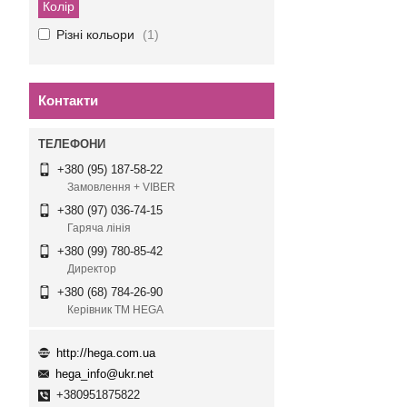
Колір
Різні кольори
1
Контакти
+380 (95) 187-58-22
Замовлення + VIBER
+380 (97) 036-74-15
Гаряча лінія
+380 (99) 780-85-42
Директор
+380 (68) 784-26-90
Керівник ТМ HEGA
http://hega.com.ua
hega_info@ukr.net
+380951875822