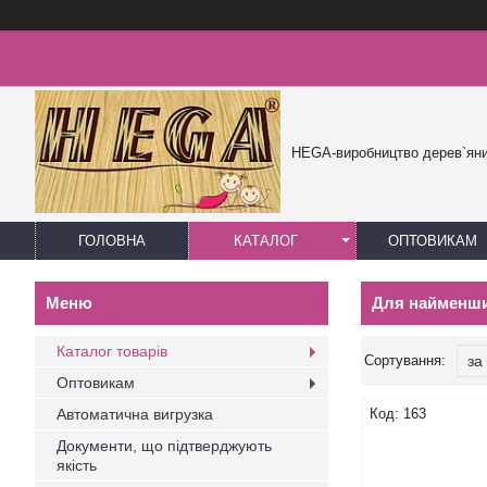
HEGA-виробництво дерев`яни
ГОЛОВНА
КАТАЛОГ
ОПТОВИКАМ
Для найменших
Каталог товарів
Оптовикам
Автоматична вигрузка
163
Документи, що підтверджують
якість