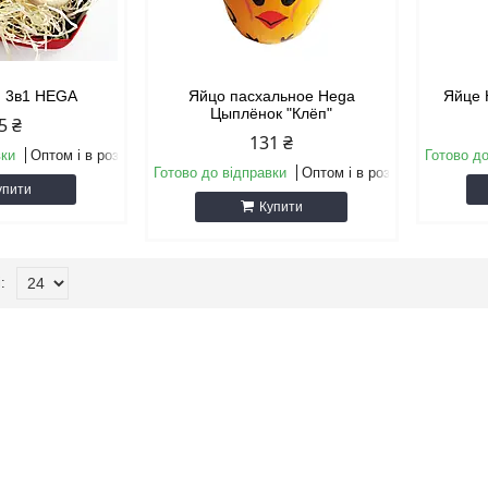
и 3в1 HEGA
Яйцо пасхальное Hega
Яйце 
Цыплёнок "Клёп"
5 ₴
131 ₴
вки
Оптом і в роздріб
Готово до
Готово до відправки
Оптом і в роздріб
упити
Купити