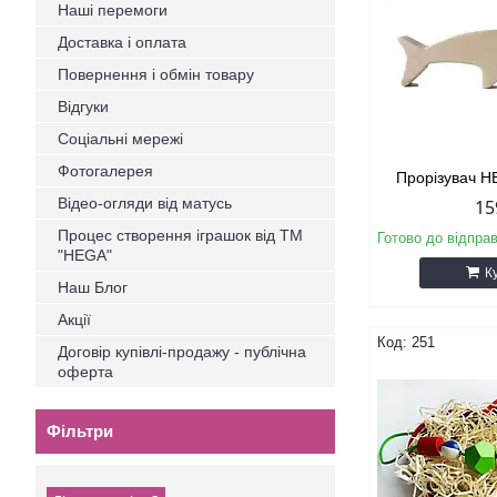
Наші перемоги
Доставка і оплата
Повернення і обмін товару
Відгуки
Соціальні мережі
Фотогалерея
Прорізувач 
Відео-огляди від матусь
15
Процес створення іграшок від ТМ
Готово до відпра
"HEGA"
К
Наш Блог
Акції
251
Договір купівлі-продажу - публічна
оферта
Фільтри