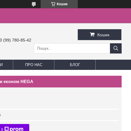
Кошик
Кошик
0 (99) 780-85-42
И
ПРО НАС
БЛОГ
ли економ HEGA
б
 з