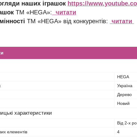
 огляди наших іграшок
https://www.youtube.
рашок
ТМ «HEGA»:
читати
мінності
ТМ «HEGA» від конкурентів:
читати
ки
HEGA
к
Україна
Дерево
Новий
ицькі характеристики
Від 2-х ро
ових елементів
4