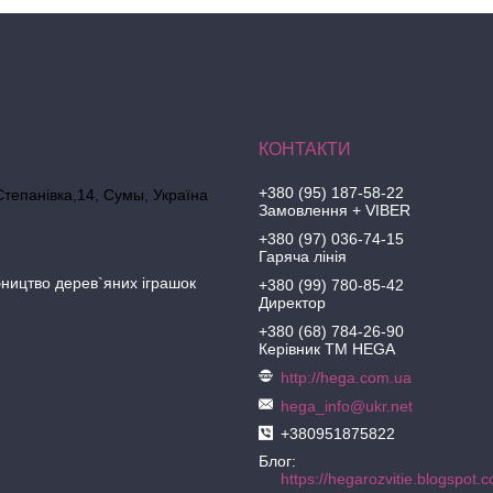
+380 (95) 187-58-22
Степанівка,14, Cумы, Україна
Замовлення + VIBER
+380 (97) 036-74-15
Гаряча лінія
ництво дерев`яних іграшок
+380 (99) 780-85-42
Директор
+380 (68) 784-26-90
Керівник ТМ HEGA
http://hega.com.ua
hega_info@ukr.net
+380951875822
Блог