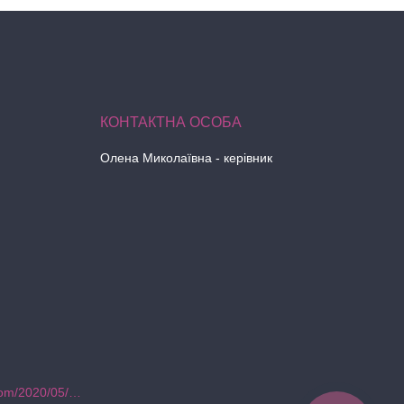
Олена Миколаївна - керівник
https://hegarozvitie.blogspot.com/2020/05/blog-post.html