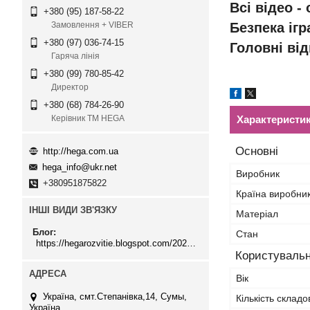
Всі відео -
+380 (95) 187-58-22
Безпека іг
Замовлення + VIBER
+380 (97) 036-74-15
Головні від
Гаряча лінія
+380 (99) 780-85-42
Директор
+380 (68) 784-26-90
Характеристи
Керівник ТМ HEGA
Основні
http://hega.com.ua
hega_info@ukr.net
Виробник
+380951875822
Країна виробни
ІНШІ ВИДИ ЗВ'ЯЗКУ
Матеріал
Блог
Стан
https://hegarozvitie.blogspot.com/2020/05/blog-post.html
Користувальн
Вік
Україна, смт.Степанівка,14, Cумы,
Кількість склад
Україна