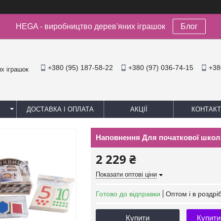
HEGA - виробництво дерев'яних іграшок
Блог
+380 (95) 187-58-22
+380 (97) 036-74-15
+38
х іграшок
ДОСТАВКА І ОПЛАТА
АКЦІЇ
КОНТАКТ
Наповнення Для початкової шко
2 229 ₴
Показати оптові ціни
Готово до відправки
Оптом і в роздрі
Купити
Купити