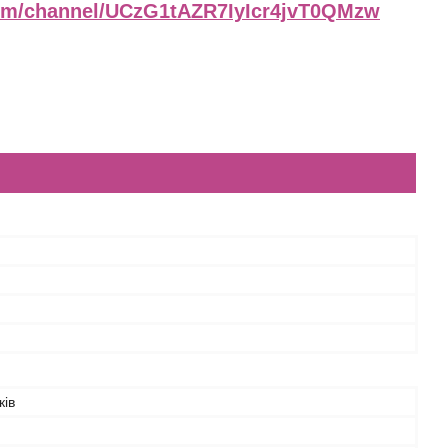
com/channel/UCzG1tAZR7IyIcr4jvT0QMzw
ків