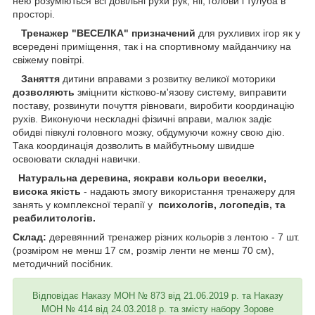
нею розуміються всі довільні рухи рук, ніг, голови і тулуба в
просторі.
Тренажер "ВЕСЕЛКА" призначений
для рухливих ігор як у
всередені приміщення, так і на спортивному майданчику на
свіжему повітрі.
Заняття
дитини вправами з розвитку великої моторики
дозволяють
зміцнити кістково-м'язову систему, виправити
поставу, розвинути почуття рівноваги, виробити координацію
рухів. Виконуючи нескладні фізичні вправи, малюк задіє
обидві півкулі головного мозку, обдумуючи кожну свою дію.
Така координація дозволить в майбутньому швидше
освоювати складні навички.
Натуральна деревина, яскрави кольори веселки,
висока якість
- надають змогу використання тренажеру для
занять у комплексної терапії у
психологів, логопедів, та
реабилитологів.
Склад:
деревянний тренажер різних кольорів з лентою - 7 шт.
(розміром не менш 17 см, розмір ленти не менш 70 см),
методичний посібник.
Відповідає Наказу МОН № 873 від 21.06.2019 р. та Наказу
МОН № 414 від 24.03.2018 р. та змісту набору Зорове