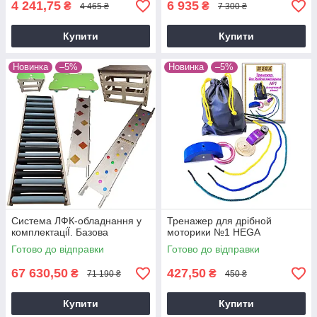
4 241,75
6 935
₴
₴
4 465 ₴
7 300 ₴
Купити
Купити
Новинка
–5%
Новинка
–5%
Система ЛФК-обладнання у
Тренажер для дрібной
комплектацiЇ. Базова
моторики №1 HEGA
Готово до відправки
Готово до відправки
67 630,50
427,50
₴
₴
71 190 ₴
450 ₴
Купити
Купити