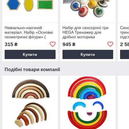
Навчально-наочний
Набір для сенсорної гри
Сенс
матерiал. Набір «Основні
HEGA Тренажер для
трен
геометричні фігури» (
дрібної моторики
підс
основний)
315
945
2 5
₴
₴
Купити
Купити
Подібні товари компанії