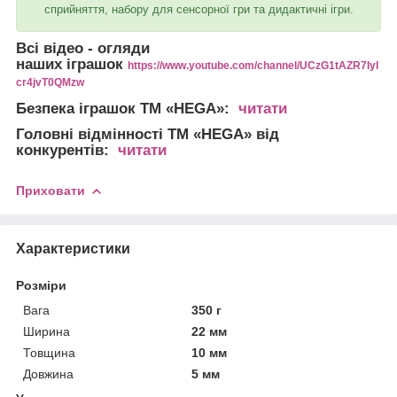
сприйняття, набору для сенсорної гри та дидактичні ігри.
Всі відео - огляди
наших іграшок
https://www.youtube.com/channel/UCzG1tAZR7IyI
cr4jvT0QMzw
Безпека іграшок
ТМ «HEGA»:
читати
Головні відмінності
ТМ «HEGA» від
конкурентів:
читати
Приховати
Характеристики
Розміри
Вага
350 г
Ширина
22 мм
Товщина
10 мм
Довжина
5 мм