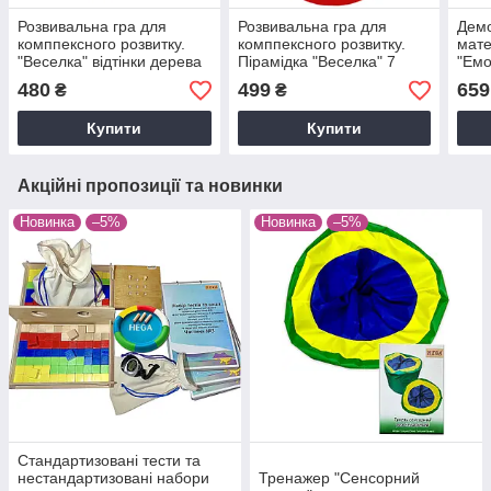
Розвивальна гра для
Розвивальна гра для
Демо
комппексного розвитку.
комппексного розвитку.
мате
"Веселка" відтінки дерева
Пірамідка "Веселка" 7
"Емо
кольорів
480
499
659
₴
₴
Купити
Купити
Акційні пропозиції та новинки
Новинка
–5%
Новинка
–5%
Стандартизованi тести та
нестандартизованi набори
Тренажер "Сенсорний