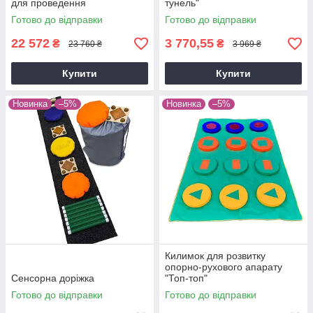
для проведення
тунель"
терапевтичного
Готово до відправки
Готово до відправки
оцiнювання.Сенсорний
фiзiотест"Основний"
22 572
3 770,55
₴
₴
23 760 ₴
3 969 ₴
Купити
Купити
Новинка
–5%
Новинка
–5%
Килимок для розвитку
опорно-рухового апарату
Сенсорна доріжка
"Топ-топ"
Готово до відправки
Готово до відправки