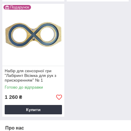
Подарунок
Набiр для сенсорної гри
"Лабіринт Вісімка для рук з
прискоренням" № 1
Готово до відправки
1 260
₴
Купити
Про нас