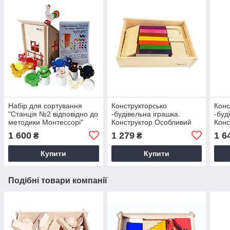
Набiр для сортування
Конструкторсько
Конс
"Станцiя №2 вiдповiдно до
-будiвельна iграшка.
-буд
методики Moнтeccopi"
Конструктор Особливий
Конс
1 600
1 279
1 6
₴
₴
Купити
Купити
Подібні товари компанії