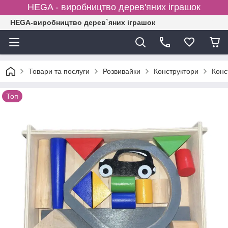
HEGA - виробництво дерев'яних іграшок
HEGA-виробництво дерев`яних іграшок
Товари та послуги
Розвивайки
Конструктори
Конс
Топ