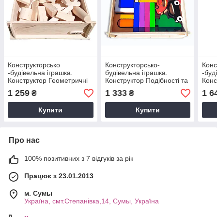
Конструкторсько
Конструкторсько-
Конс
-будiвельна iграшка.
будiвельна iграшка.
-буд
Конструктор Геометричні
Конструктор Подібності та
Конс
форми
Відмінності
1 259
1 333
1 6
₴
₴
Купити
Купити
Про нас
100% позитивних з 7 відгуків за рік
Працює з 23.01.2013
м. Cумы
Україна, смт.Степанівка,14, Cумы, Україна