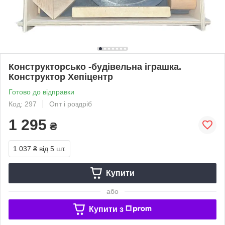
Конструкторсько -будiвельна iграшка.
Конструктор Хепіцентр
Готово до відправки
Код: 297
Опт і роздріб
1 295
₴
1 037 ₴
від 5 шт.
Купити
або
Купити з