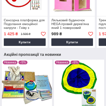
Сенсорна платформа для
Ляльковий будиночок
Трен
Подолання емоційної
HEGA ігровий дерев'яна
пiдл
напруги - Гніву з
яний 1 поверховий
пост
методичним посібником
рожевий розбірний для
рокі
1 425
989
1 5
₴
₴
1 500 ₴
дівчаток
Купити
Купити
Акційні пропозиції та новинки
Новинка
–5%
Новинка
–5%