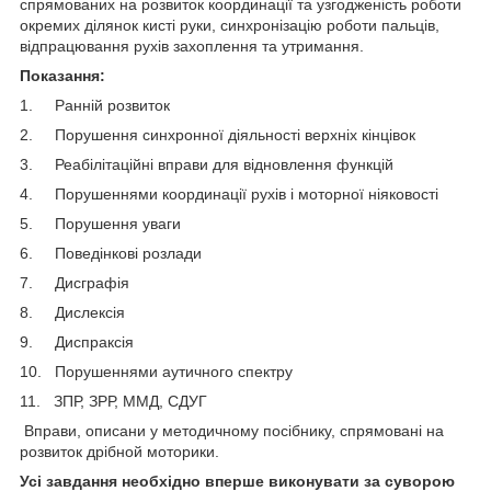
спрямованих на розвиток координації та узгодженість роботи
окремих ділянок кисті руки, синхронізацію роботи пальців,
відпрацювання рухів захоплення та утримання.
Показання:
1. Ранній розвиток
2. Порушення синхронної діяльності верхніх кінцівок
3. Реабілітаційні вправи для відновлення функцій
4. Порушеннями координації рухів і моторної ніяковості
5. Порушення уваги
6. Поведінкові розлади
7. Дисграфія
8. Дислексія
9. Диспраксія
10. Порушеннями аутичного спектру
11. ЗПР, ЗРР, ММД, СДУГ
Вправи, описани у методичному посібнику, спрямовані на
розвиток дрібной моторики.
Усі завдання необхідно вперше виконувати за суворою