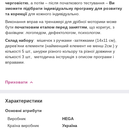
черговістю
, а потім – після початкового тестування –
Ви
зможете підібрати індивідуальну програму для розвитку
та корекції
для кожного індивідуально.
Виконання вправ на тренажері для дрібної моторики може
бути
початковим етапом перед заняттям
, що коригує, з
фахівцем: логопедом, дефектологом, психологом.
Склад набору
: мішечок з ручками -затяжками (14х11 см),
дерев’яни елементи (найменший елемент не менш 2см.) у
кількості 5 шт., шнурки різного кольору та різної довжини у
кількості 3 шт., методична інструкція з описом програми і
вправами.
Приховати
Характеристики
Основні атрибути
Виробник
HEGA
Країна виробник
Україна