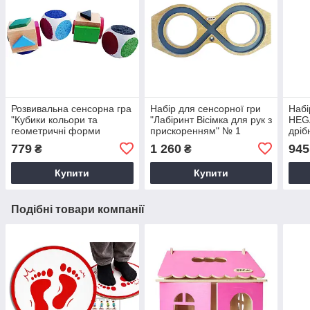
Розвивальна сенсорна гра
Набiр для сенсорної гри
Набі
"Кубики кольори та
"Лабіринт Вісімка для рук з
HEG
геометричнi форми
прискоренням" № 1
дріб
вiдповiдно до методики
779
1 260
945
₴
₴
Moнтeccopi" розширений
Купити
Купити
Подібні товари компанії