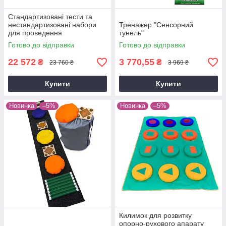
Стандартизованi тести та
нестандартизованi набори
Тренажер "Сенсорний
для проведення
тунель"
терапевтичного
Готово до відправки
Готово до відправки
оцiнювання.Сенсорний
фiзiотест"Основний"
22 572
3 770,55
₴
₴
23 760 ₴
3 969 ₴
Купити
Купити
Новинка
–5%
Новинка
–5%
Килимок для розвитку
опорно-рухового апарату